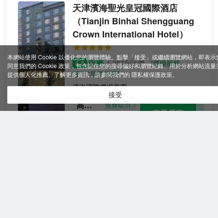
天津濱海聖光皇冠國際酒店
（Tianjin Binhai Shengguang
Crown International Hotel）
本網站使用 Cookie 以優化您的瀏覽體驗。點擊「接受」或繼續瀏覽網站，即表示
很棒
4.6
1,287則評價
"櫃檯服務
同意我們的 Cookie 政策，包含記住您的搜尋偏好和瀏覽紀錄、用於分析網站流量
好"
"早餐很棒"
提供個人化推薦。了解更多資訊，請參閱我們的
隱私權保護政策
。
濱海國際機場商圈
接受
高級
免費取消
查看優惠
大床
2
1張大床
房｜
天津濱海聖光皇冠國際飯店是位於天津自由
花園
貿易試驗區及空港經濟技術開發區內的一家
視野
國際品牌飯店，距離主題遊樂公園華僑城歡
｜超
樂谷以及天津市品牌名品折扣集聚地新燕莎
大房
奧特萊斯約15分鐘和約5分鐘的車程即可到
間面
達，大型生活購物廣場-S M購物廣場也是您
天津濱海萬麗泰達酒店
積
休閒娛樂的好去處。飯店與開發區自然生態
（Renaissance Tianjin Teda
園融為一體，碧藍安靜的湖水、蒼綠蔥鬱的