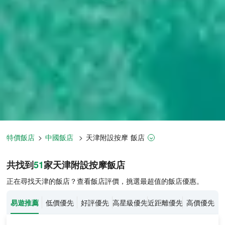
特價飯店
>
中國飯店
>
天津
附設按摩
飯店
天津飯店推薦-
51
間飯店即時比價
共找到
51
家天津
附設按摩
飯店
正在尋找天津的飯店？查看飯店評價，挑選最超值的飯店優惠。
易遊推薦
低價優先
好評優先
高星級優先
近距離優先
高價優先