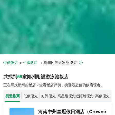
特價飯店
>
中國飯店
>
鄭州
附設游泳池
飯店
鄭州飯店推薦-
59
間飯店即時比價
共找到
59
家鄭州
附設游泳池
飯店
正在尋找鄭州的飯店？查看飯店評價，挑選最超值的飯店優惠。
易遊推薦
低價優先
好評優先
高星級優先
近距離優先
高價優先
河南中州皇冠假日酒店
（Crowne