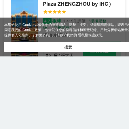
Plaza ZHENGZHOU by IHG）
很棒
4.7
1,419則評價
"櫃檯服務
本網站使用 Cookie 以優化您的瀏覽體驗。點擊「接受」或繼續瀏覽網站，即表示
好"
"早餐很棒"
同意我們的 Cookie 政策，包含記住您的搜尋偏好和瀏覽紀錄、用於分析網站流量
紫荊山商業區
提供個人化推薦。了解更多資訊，請參閱我們的
隱私權保護政策
。
高級
免費取消
接受
查看優惠
大床
2
1張大床
房
歡迎您入住河南皇冠假日飯店，源自1959年
的河南地標建築及文物保護建築。 作為首批
中國歷史文化名飯店“至樽”稱號的飯店，秉
承著“傳承歷史、弘揚文化、提升品質”的理
念，飯店深深浸透著濃郁的中國民族文化氛
圍，特別是獨具魅力的河南中原文化韻味，
鄭州索菲特國際飯店
（Sofitel
無論是飯店的整體佈局，還是細節裝飾，都
Zhengzhou International Hotel）
將歷史文化展現得淋漓盡致，讓賓客在享受
舒適住宿的同時，也能沉浸在濃厚的文化氛
圍之中。河南中州皇冠假日飯店地處鄭州市
很棒
4.7
3,165則評價
"櫃檯服務好"
"早餐
黃金地段金水路，對面毗鄰河南省人民醫