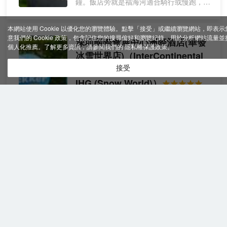
鐘。飯店旁就是福海河適合騎行或慢跑，也
可於禮賓部免費租借帳篷、自行車、手持泡
泡機等多款露營器具，適合家庭親子露營。
本網站使用 Cookie 以優化您的瀏覽體驗。點擊「接受」或繼續瀏覽網站，即表示
飯店距規模龐大的深圳國際會展中心步行約
意我們的 Cookie 政策，包含記住您的搜尋偏好和瀏覽紀錄、用於分析網站流量並
深圳國際會展中心洲際酒店(華發
5分鐘，步行可達地鐵20號線“國展南”站，
個人化推薦。了解更多資訊，請參閱我們的
隱私權保護政策
。
冰雪世界店)
（InterContinental
距穗莞深城軌“福海西站”車程約6分鐘，距福
Hotels SHENZHEN WECC by
永碼頭車程約35分鐘，從福永碼頭乘船前往
接受
香港、澳門均十分便利，盡享地理優勢。
IHG (Snow World)）
飯店擁有各類客房及套房，其中全新設計的
很棒
4.8
4,391則評價
"早餐很棒"
"游
“摩登商旅”客房包括升級版雙床房，深諳現
泳池很棒"
代商旅人士之訴求，以新現代設計風格打造
出靈活舒心的私密空間，助您養精積蓄；逾
深圳國際會展中心商圈
距福海西站1公里
1600平方公尺5個靈活會議空間打造全新商
豪華
免費取消
旅、會務體驗；精緻美食開啟您舌尖的寰球
查看優惠
1張特大床
房
之旅; 更有大堂吧全新概念的“靈活辦公空間”
3
或 2張單人床
區實現工作、會議和休閒的輕鬆切換，靈活
深圳國際會展中心洲際飯店坐落於深圳西部
高效。
會展新城，與展館和前海冰雪世界為鄰，是
作為國際高端飯店品牌，飯店致力於為新時
專為超大型會展綜合體——深圳國際會展中
代的有志之士打造商旅和會務新體驗，以專
心量身定製的國際奢華品牌飯店，為來自八
業、高效、靈活和彰顯人性化的服務理念，
方的商務和城中度假的菁英人士呈獻雅緻、
助力每一次商旅和會議取得成功。