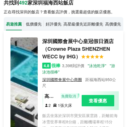
深圳飯店推薦-
492
間飯店即時比價
共找到
492
家深圳
福海西站
飯店
正在尋找深圳的飯店？查看飯店評價，挑選最超值的飯店優惠。
易遊推薦
低價優先
好評優先
高星級優先
近距離優先
高價優先
深圳國際會展中心皇冠假日酒店
（Crowne Plaza SHENZHEN
WECC by IHG）
很棒
4.8
3,398則評價
"泳池乾淨"
"游
泳池很棒"
深圳國際會展中心商圈
距福海西站950公
尺
高級
免費取消
查看優惠
大床
2
1張大床
房
飯店坐落於深圳市寶安區展雲路，距離前海
冰雪世界車程8分鐘，距離機場車程15分