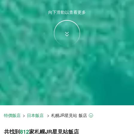
向下滑動以查看更多
特價飯店
>
日本飯店
>
札幌
JR星見站
飯店
札幌飯店推薦-
812
間飯店即時比價
共找到
812
家札幌
JR星見站
飯店