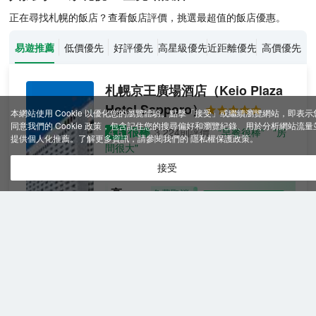
正在尋找札幌的飯店？查看飯店評價，挑選最超值的飯店優惠。
易遊推薦
低價優先
好評優先
高星級優先
近距離優先
高價優先
札幌京王廣場酒店
（Keio Plaza
Hotel Sapporo）
本網站使用 Cookie 以優化您的瀏覽體驗。點擊「接受」或繼續瀏覽網站，即表示
同意我們的 Cookie 政策，包含記住您的搜尋偏好和瀏覽紀錄、用於分析網站流量
很棒
4.6
3,224則評價
"早餐很棒"
"房
提供個人化推薦。了解更多資訊，請參閱我們的
隱私權保護政策
。
間很大"
距JR星見站15公里
接受
高級
免費取消
查看優惠
雙人
2
1張雙人床
床房
「KEIO PLAZA HOTEL SAPPORO（札幌
京王廣場飯店）」距離「札幌」車站僅有五
分鐘步行距離，優越的市中心地理位置，前
往北海道各處都極為方便。在飯店高樓層可
以看到風光絕倫的城市夜景。不同樓層設有