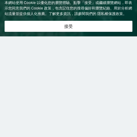
本網站使用 Cookie 以優化您的瀏覽體驗。點擊「接受」或繼續瀏覽網站，即表
示您同意我們的 Cookie 政策，包含記住您的搜尋偏好和瀏覽紀錄、用於分析網
站流量並提供個人化推薦。了解更多資訊，請參閱我們的
隱私權保護政策
。
接受
特價飯店
>
中國飯店
>
瑞昌
附設按摩
飯店
瑞昌飯店推薦-
2
間飯店即時比價
共找到
2
家瑞昌
附設按摩
飯店
正在尋找瑞昌的飯店？查看飯店評價，挑選最超值的飯店優惠。
易遊推薦
低價優先
好評優先
高星級優先
近距離優先
高價優先
瑞昌榮譽國際酒店
（Ruichang Honor
International Hotel）
很棒
4.6
1,892則評價
"櫃檯服務好"
"環境優雅"
商
免費取消
含餐食