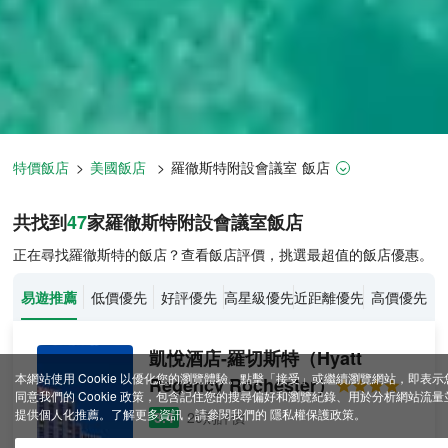
特價飯店
>
美國飯店
>
羅徹斯特
附設會議室
飯店
羅徹斯特飯店推薦-
47
間飯店即時比
共找到
47
家羅徹斯特
附設會議室
飯店
正在尋找羅徹斯特的飯店？查看飯店評價，挑選最超值的飯店優惠。
易遊推薦
低價優先
好評優先
高星級優先
近距離優先
高價優先
凱悅酒店-羅切斯特
（Hyatt
本網站使用 Cookie 以優化您的瀏覽體驗。點擊「接受」或繼續瀏覽網站，即表示
Regency Rochester）
同意我們的 Cookie 政策，包含記住您的搜尋偏好和瀏覽紀錄、用於分析網站流量
提供個人化推薦。了解更多資訊，請參閱我們的
隱私權保護政策
。
3.4
20則評價