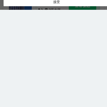
兩張
免費取消
接受
查看優惠
大床
2
2張大床
房
羅切斯特凱悅飯店坐落於市區中心，毗鄰
Rochester Riverside 會議中心，從飯店步
行即可前往紀念藝術館 (Memorial Art
Gallery)、伊斯曼劇院 (Eastman Theatre)
和多家大公司的總部（如施樂、伊斯曼柯
達、Bausch and Lomb 等）。從飯店前往
斯特拉撒倫 - 希爾頓逸林酒店
酒莊之旅、高爾夫球場、博物館、娛樂區和
（The Strathallan Rochester
大羅徹斯特國際機場的車程也非常近。羅切
Hotel & Spa - a DoubleTree by
斯特凱悅飯店大堂設有商務中心、禮品店，
並毗連室內停車場，舒適愜意，熱忱恭候旅
Hilton）
客光臨。飯店擁有 1,267 平方公尺的多功能
很好
4.1
4則評價
空間，內設17 間會議室，並提供現場宴會
和視聽服務；配備健身俱樂部，提供各種健
行動聽力無障礙
身設施、恆溫室內泳池和漩渦水療池，旅客
查看優惠
1張大
大床房（帶轉移
2
1
可在此盡享放鬆時光。餐飲選擇包括
床
式淋浴）
Palladio 餐廳的特色義大利菜、美式早中晚
斯特拉特蘭羅切斯特飯店及水療中心，希
餐以及 Focus lounge 的便餐和雞尾酒。飯
爾頓塔佩斯特里精選坐落於羅徹斯特中心