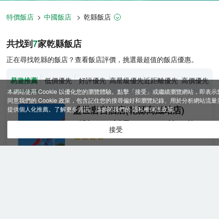
特價飯店
>
中國飯店
>
乾縣
飯店
乾縣飯店推薦-
7
間飯店即時比價
共找到
7
家乾縣
飯店
正在尋找乾縣的飯店？查看飯店評價，挑選最超值的飯店優惠。
易遊推薦
低價優先
好評優先
高星級優先
近距離優先
高價優先
本網站使用 Cookie 以優化您的瀏覽體驗。點擊「接受」或繼續瀏覽網站，即表示
同意我們的 Cookie 政策，包含記住您的搜尋偏好和瀏覽紀錄、用於分析網站流量
盛世唐宮酒店(乾縣高鐵站店)
提供個人化推薦。了解更多資訊，請參閱我們的
隱私權保護政策
。
（Shengshi Tanggong Hotel）
接受
很棒
4.7
703則評價
"早餐很棒"
"停車
方便"
商務
免費取消
查看優惠
日光
2
2張單人床
浴雙
本店是集客房、餐飲、會議、休閒娛樂、旅
床房