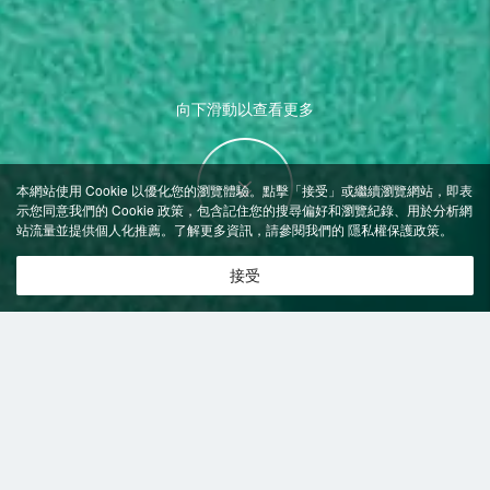
向下滑動以查看更多
本網站使用 Cookie 以優化您的瀏覽體驗。點擊「接受」或繼續瀏覽網站，即表
示您同意我們的 Cookie 政策，包含記住您的搜尋偏好和瀏覽紀錄、用於分析網
站流量並提供個人化推薦。了解更多資訊，請參閱我們的
隱私權保護政策
。
接受
特價飯店
>
中國飯店
>
梁平
飯店
梁平飯店推薦-
0
間飯店即時比價
共找到
0
家梁平
飯店
正在尋找梁平的飯店？查看飯店評價，挑選最超值的飯店優惠。