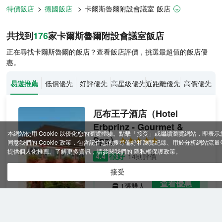
特價飯店
>
德國飯店
>
卡爾斯魯爾
附設會議室
飯店
卡爾斯魯爾飯店推薦-
176
間飯店即
共找到
176
家卡爾斯魯爾
附設會議室
飯店
正在尋找卡爾斯魯爾的飯店？查看飯店評價，挑選最超值的飯店優
惠。
易遊推薦
低價優先
好評優先
高星級優先
近距離優先
高價優先
厄布王子酒店
（Hotel
Erbprinz - Gourmet &
本網站使用 Cookie 以優化您的瀏覽體驗。點擊「接受」或繼續瀏覽網站，即表示
Spa）
同意我們的 Cookie 政策，包含記住您的搜尋偏好和瀏覽紀錄、用於分析網站流量
提供個人化推薦。了解更多資訊，請參閱我們的
隱私權保護政策
。
很好
4.4
14則評價
接受
舒適雙人房
查看優惠
1張雙人
2
床
Hotel Erbprinz - Gourmet & Spa飯店
位於Ettlingen的中心，距離Ettlingen