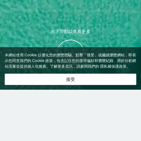
向下滑動以查看更多
本網站使用 Cookie 以優化您的瀏覽體驗。點擊「接受」或繼續瀏覽網站，即表
示您同意我們的 Cookie 政策，包含記住您的搜尋偏好和瀏覽紀錄、用於分析網
站流量並提供個人化推薦。了解更多資訊，請參閱我們的
隱私權保護政策
。
接受
特價飯店
>
中國飯店
>
晉寧
飯店
晉寧飯店推薦-
0
間飯店即時比價
共找到
0
家晉寧
飯店
正在尋找晉寧的飯店？查看飯店評價，挑選最超值的飯店優惠。