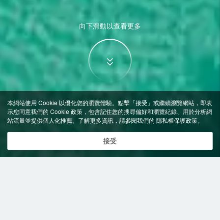
向下滑動以查看更多
本網站使用 Cookie 以優化您的瀏覽體驗。點擊「接受」或繼續瀏覽網站，即表
示您同意我們的 Cookie 政策，包含記住您的搜尋偏好和瀏覽紀錄、用於分析網
站流量並提供個人化推薦。了解更多資訊，請參閱我們的
隱私權保護政策
。
接受
特價飯店
>
英國飯店
>
大莫爾文
飯店
大莫爾文飯店推薦-
5
間飯店即時比
共找到
5
家大莫爾文
飯店
正在尋找大莫爾文的飯店？查看飯店評價，挑選最超值的飯店優惠。