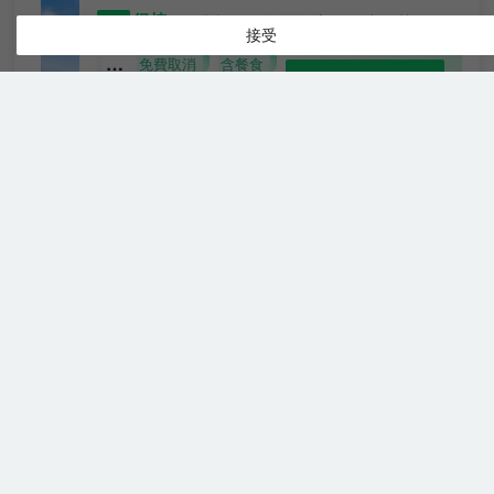
很棒
4.6
836則評價
"溫泉舒適"
"早餐很棒"
接受
豪
免費取消
含餐食
查看優惠
華
2
2張單人床
雙
飯店由中國企業500強彬縣煤炭有限責任公司投資建
床
設，全球飯店集團排名第47位、中國飯店集團排名第
房
23位的浙江雷迪森飯店集團運營管理。飯店註冊資金
為 2.1億元，總投資為7.5億元。飯店佔地面積約55.1
畝，總建築面積約5.41 萬平方公尺。
飯店是以天然溫泉泡湯、住宿餐飲、宴會會議、娛
扶風關中風情園溫泉酒店
樂、康養休閒等於一體的溫泉度假飯店。採用後現代
（Fufeng Guanzhong Style
新中式的裝修風格，簡潔溫馨、清新大氣、時尚現
Park Hot Spring Hotel）
代，充分體現“豪華、特色、科技、人文”的設計理
念。
很好
4.5
506則評價
"溫泉舒適"
"適合
飯店共有不同檔次客房多（間）套，其中：精品客
與小孩同行"
房、豪華套房，豪華套房，別墅房 ，除精品客房外其
它類型的客房均帶有室內溫泉泡池；餐飲部分有2個宴
9號樓·
免費取消
查看優惠
會廳，9個不同風格的豪華餐飲包廂，1個特色音樂餐
2張單
標準
2
1
廳，1個全日制餐廳；會議部分有1個大會議室和4個
人床
雙床