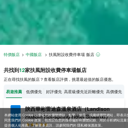
特價飯店
>
中國飯店
>
扶風
附設收費停車場
飯店
扶風飯店推薦-
12
間飯店即時比價
共找到
12
家扶風
附設收費停車場
飯店
正在尋找扶風的飯店？查看飯店評價，挑選最超值的飯店優惠。
易遊推薦
低價優先
好評優先
高星級優先
近距離優先
高價優先
陝西華彬雷迪森溫泉酒店
（Landison
本網站使用 Cookie 以優化您的瀏覽體驗。點擊「接受」或繼續瀏覽網站，即表示
Huabin Hot-spring Hotel Shaanxi）
同意我們的 Cookie 政策，包含記住您的搜尋偏好和瀏覽紀錄、用於分析網站流量
提供個人化推薦。了解更多資訊，請參閱我們的
隱私權保護政策
。