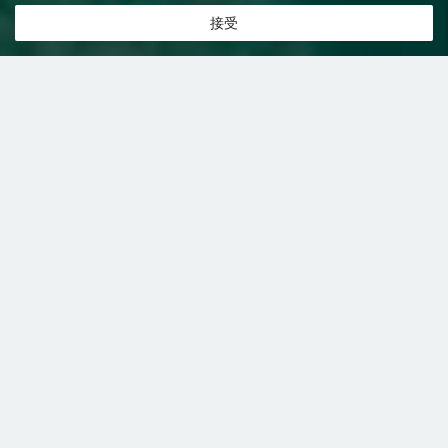
接受
特價飯店
>
韓國飯店
>
昌原市
附設免費停車場
飯店
昌原市飯店推薦-
138
間飯店即時比
共找到
138
家昌原市
附設免費停車場
飯店
正在尋找昌原市的飯店？查看飯店評價，挑選最超值的飯店優惠。
易遊推薦
低價優先
好評優先
高星級優先
近距離優先
高價優先
昌原大使美爵大酒店
（Grand Mercure
Ambassador Changwon）
很好
4.4
139則評價
"位置很
好"
"體驗很棒"