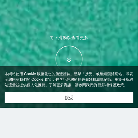
向下滑動以查看更多
本網站使用 Cookie 以優化您的瀏覽體驗。點擊「接受」或繼續瀏覽網站，即表
示您同意我們的 Cookie 政策，包含記住您的搜尋偏好和瀏覽紀錄、用於分析網
站流量並提供個人化推薦。了解更多資訊，請參閱我們的
隱私權保護政策
。
接受
特價飯店
>
中國飯店
>
小金
附設穿梭機場班車
飯店
小金飯店推薦-
2
間飯店即時比價
共找到
2
家小金
附設穿梭機場班車
飯店