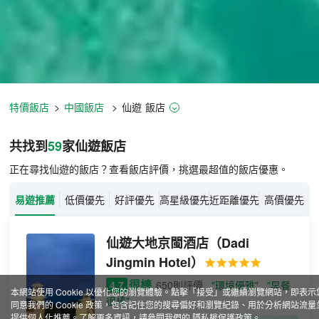
特價飯店
>
中國飯店
>
仙遊
飯店
仙遊飯店推薦-
59
間飯店即時比價
共找到
59
家仙遊
飯店
正在尋找仙遊的飯店？查看飯店評價，挑選最超值的飯店優惠。
易遊推薦
低價優先
好評優先
高星級優先
近距離優先
高價優先
仙遊大地京閩酒店
（Dadi
Jingmin Hotel）
很棒
4.7
650則評價
"環境優雅"
"早餐
本網站使用 Cookie 以優化您的瀏覽體驗。點擊「接受」或繼續瀏覽網站，即表示
很棒"
同意我們的 Cookie 政策，包含記住您的搜尋偏好和瀏覽紀錄、用於分析網站流量
提供個人化推薦。了解更多資訊，請參閱我們的
隱私權保護政策
。