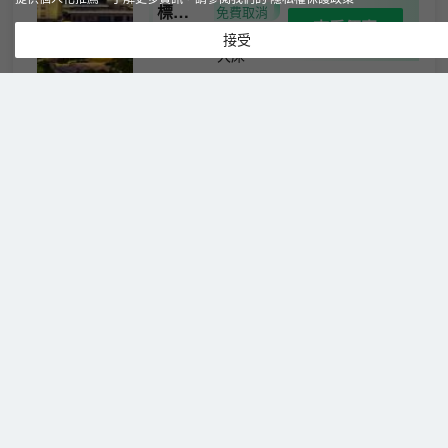
標準
免費取消
查看優惠
1張特
大床
接受
2
1
大床
房
一睹千年紅木的韻味，一觀古典傢俱的典
雅！盡在仙遊大地京閩文化飯店。
仙遊萬佳國際酒店(中駿世界城|汽車
總站店)
（Wanjia International
Hotel）
很棒
4.7
1,874則評價
"櫃檯服務好"
"設施
很好"
雅緻大
免費取消
查看優惠
床房|舒
2
1
1張大床
享睡眠
位於仙遊鯉城街道學府東路，毗鄰仙遊公交總
+舒適
站”右名汽車北站“對面、莆永高速、仙作工藝博
床品
覽城。 飯店周邊環境幽雅、空氣清新、十分交
+高速