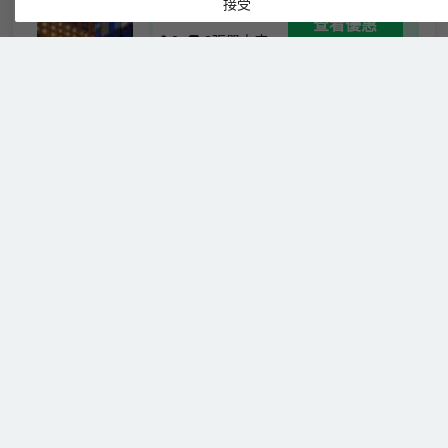
雲夢
接受
免費取消
查看優惠
天空
2
2張單人床
高級
烏海廣源萬達錦華飯店由烏海廣源地產有限
雙床
責任公司於 2023 年開始投資興建，是一家
房
準豪華級標準的商務會議飯店，特為追求精
緻奢華及高品質的商務人士度身定製，由擁
有22 餘年飯店管理實踐經驗的”大連萬達飯
店管理集團’’輔助經營和管理。飯店秉承‘細
烏海興泰名都酒店(烏海湖店)
緻於心，細膩入微’的服務理念，雕琢品質，
（Xingtai Blue Horizon Grand
精於細節，並將精緻貼心的服務理念傳遞至
Holiday Hotel）
每一位客人。 飯店位於烏海市濱河區和諧
11-17 號，飯店毗鄰烏海湖旅遊景區，烏海
很棒
4.6
1,548則評價
"房間很大"
"早
市市政府、烏海市公安局、烏海市民中心等
餐很棒"
景點及事業行政單位，飯店距火車站 8 分鐘
萬達廣場
車程，烏海機場20 分鐘。飯店總建築面積
約 4.7 萬平方公尺，擁有各類客房套房及觀
商務
免費取消
景房 多間（套），會議室及宴會廳場地總面
查看優惠
湖景
2
2張單人床
積達到了 21700 多平方公尺，由面積達
雙床
1200 平方公尺、方正無柱的夢境花園宴會
烏海興泰名都假日飯店是由烏海市興泰投資
房