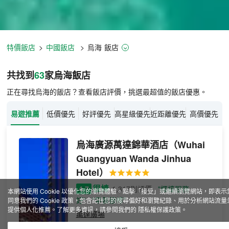
特價飯店
>
中國飯店
>
烏海
飯店
烏海飯店推薦-
63
間飯店即時比價
共找到
63
家烏海
飯店
正在尋找烏海的飯店？查看飯店評價，挑選最超值的飯店優惠。
易遊推薦
低價優先
好評優先
高星級優先
近距離優先
高價優先
烏海廣源萬達錦華酒店
（Wuhai
Guangyuan Wanda Jinhua
Hotel）
很棒
4.7
1,317則評價
"櫃檯服務
本網站使用 Cookie 以優化您的瀏覽體驗。點擊「接受」或繼續瀏覽網站，即表示
好"
"早餐很棒"
同意我們的 Cookie 政策，包含記住您的搜尋偏好和瀏覽紀錄、用於分析網站流量
提供個人化推薦。了解更多資訊，請參閱我們的
隱私權保護政策
。
萬達廣場