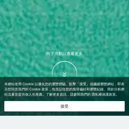
向下滑動以查看更多
本網站使用 Cookie 以優化您的瀏覽體驗。點擊「接受」或繼續瀏覽網站，即表
示您同意我們的 Cookie 政策，包含記住您的搜尋偏好和瀏覽紀錄、用於分析網
站流量並提供個人化推薦。了解更多資訊，請參閱我們的
隱私權保護政策
。
接受
特價飯店
>
中國飯店
>
壽光
附設按摩
飯店