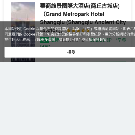
華商維景國際大酒店(商丘古城店)
（Grand Metropark Hotel
Shangqiu (Shangqiu Ancient City
本網站使用 Cookie 以優化您的瀏覽體驗。點擊「接受」或繼續瀏覽網站，即表示
Branch)）
同意我們的 Cookie 政策，包含記住您的搜尋偏好和瀏覽紀錄、用於分析網站流量
很棒
提供個人化推薦。了解更多資訊，請參閱我們的
4.7
1,556則評價
隱私權保護政策
"櫃檯服務好"
。
"早餐
很棒"
接受
商丘古城
豪華大
免費取消
查看優惠
1張特大
床房
2
1
床
【手繪
飯店是由河南華商機電集團投資、中國旅遊集
地圖
團飯店控股有限公司運營管理，兩個集團戰略
+枕頭
合作攜手精心打造的中國中旅（集團）有限公
菜單
司的連鎖品牌的星級飯店。飯店擁有格調雅
+浴
緻、功能齊全的各式客房，套房，洗浴間以高
缸】
級大理石裝潢，專門定製的臥具及“睡眠計劃”
商丘信華建國酒店
（Shangqiu
確保整夜安享睡眠。客房地理位置優越、”綠色
Xinhua Jianguo Hotel）
城市”美景盡收眼底。位於一樓的四季咖啡廳和