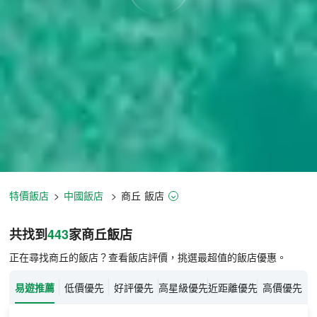
特價飯店
>
中國飯店
>
商丘
飯店
商丘飯店推薦-
443
間飯店即時比價
共找到
443
家商丘
飯店
正在尋找商丘的飯店？查看飯店評價，挑選最超值的飯店優惠。
易遊推薦
低價優先
好評優先
高星級優先
近距離優先
高價優先