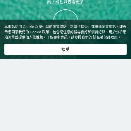
向下滑動以查看更多
本網站使用 Cookie 以優化您的瀏覽體驗。點擊「接受」或繼續瀏覽網站，即表
示您同意我們的 Cookie 政策，包含記住您的搜尋偏好和瀏覽紀錄、用於分析網
站流量並提供個人化推薦。了解更多資訊，請參閱我們的
隱私權保護政策
。
接受
特價飯店
>
中國飯店
>
千島湖
飯店
千島湖飯店推薦-
0
間飯店即時比價
共找到
0
家千島湖
飯店
正在尋找千島湖的飯店？查看飯店評價，挑選最超值的飯店優惠。
易遊推薦
低價優先
好評優先
高星級優先
近距離優先
高價優先