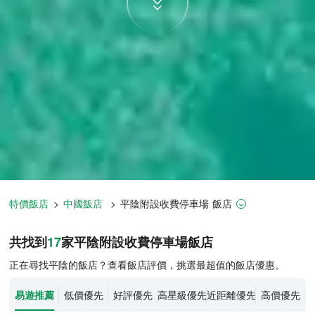
特價飯店
>
中國飯店
>
平陰
附設收費停車場
飯店
平陰飯店推薦-
17
間飯店即時比價
共找到
17
家平陰
附設收費停車場
飯店
正在尋找平陰的飯店？查看飯店評價，挑選最超值的飯店優惠。
易遊推薦
低價優先
好評優先
高星級優先
近距離優先
高價優先