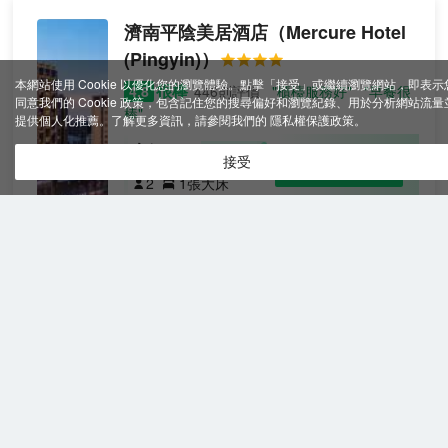
濟南平陰美居酒店
（Mercure Hotel
(Pingyin)）
本網站使用 Cookie 以優化您的瀏覽體驗。點擊「接受」或繼續瀏覽網站，即表示
很棒
4.8
446則評價
"櫃檯服務好"
"早餐很
同意我們的 Cookie 政策，包含記住您的搜尋偏好和瀏覽紀錄、用於分析網站流量
棒"
提供個人化推薦。了解更多資訊，請參閱我們的
隱私權保護政策
。
高級大
免費取消
接受
查看優惠
床房
2
1張大床
（投屏
飯店坐落於“中國玫瑰之鄉”濟南市平陰縣，隸屬
電視
華住集團高端飯店，來自法國雅高飯店品牌，飯
+mini冰
店擁有各式客房。飯店以“莫蘭迪色系”為基調，
箱）
盡顯法式浪漫。飯店提供多功能會議室、健身
房、自助洗衣房、中西餐廳等，滿足商旅賓客的
切身需求。同時飯店位於平陰新門戶的錦東新
舜耕天禧花園酒店
（Shungeng
區，近錦東高速客運站與高速入口。無論您是商
Tianxi Garden Hotel）
務出行，還是旅遊度假，這裡都將為您提供全方
位，高品質的服務，使您盡享愜意時光
很棒
4.8
250則評價
"環境優雅"
"早餐很
棒"