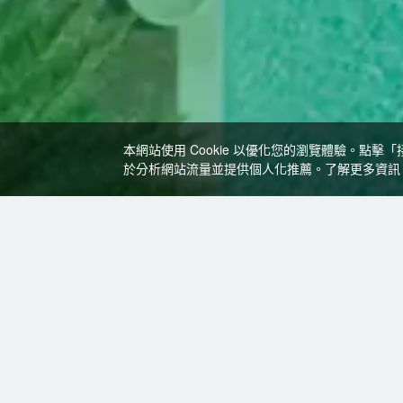
本網站使用 Cookie 以優化您的瀏覽體驗。點擊
於分析網站流量並提供個人化推薦。了解更多資
特價飯店
>
義大利飯店
>
梅斯特
飯店
梅斯特飯店推薦-
0
間飯店
共找
星級
正在尋
2星及以下
3星
4星
5星