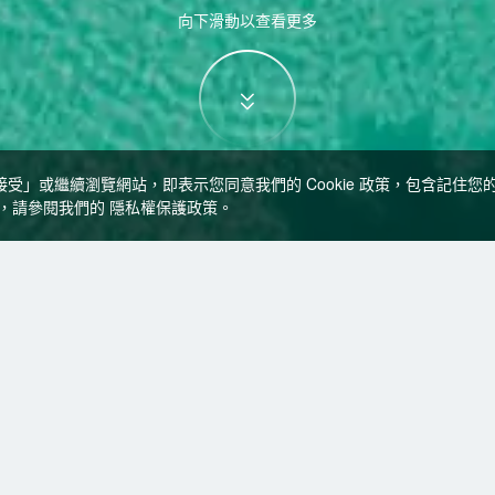
向下滑動以查看更多
「接受」或繼續瀏覽網站，即表示您同意我們的 Cookie 政策，包含記住
訊，請參閱我們的
隱私權保護政策
。
即時比價
到
0
家梅斯特
飯店
找梅斯特的飯店？查看飯店評價，挑選最超值的飯店優惠。
易遊推薦
低價優先
好評優先
高星級