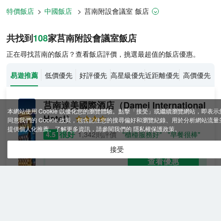
特價飯店
>
中國飯店
>
莒南
附設會議室
飯店
莒南飯店推薦-
108
間飯店即時比價
共找到
108
家莒南
附設會議室
飯店
正在尋找莒南的飯店？查看飯店評價，挑選最超值的飯店優惠。
易遊推薦
低價優先
好評優先
高星級優先
近距離優先
高價優先
莒南達美國際酒店
（Damei International
本網站使用 Cookie 以優化您的瀏覽體驗。點擊「接受」或繼續瀏覽網站，即表示
Hotel）
同意我們的 Cookie 政策，包含記住您的搜尋偏好和瀏覽紀錄、用於分析網站流量
提供個人化推薦。了解更多資訊，請參閱我們的
隱私權保護政策
。
很好
4.5
1,342則評價
"櫃檯服務好"
"早餐很棒"
接受
清
免費取消
含餐食
查看優惠
雅
2
1
1張大床
舒
飯店坐落於臨沂莒南縣城市中心西一路與十泉路交匯
適
處，毗鄰縣政府、商業中心和臥佛寺、雞龍河溼地公
大
園。
床
飯店由山東一達能源集團投資，建築面積44600平方