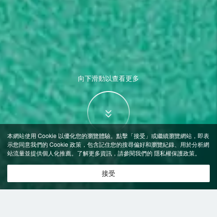
向下滑動以查看更多
本網站使用 Cookie 以優化您的瀏覽體驗。點擊「接受」或繼續瀏覽網站，即表
示您同意我們的 Cookie 政策，包含記住您的搜尋偏好和瀏覽紀錄、用於分析網
站流量並提供個人化推薦。了解更多資訊，請參閱我們的
隱私權保護政策
。
接受
特價飯店
>
中國飯店
>
靖安
附設健身房
飯店