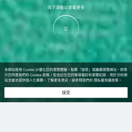
向下滑動以查看更多
本網站使用 Cookie 以優化您的瀏覽體驗。點擊「接受」或繼續瀏覽網站，即表
示您同意我們的 Cookie 政策，包含記住您的搜尋偏好和瀏覽紀錄、用於分析網
站流量並提供個人化推薦。了解更多資訊，請參閱我們的
隱私權保護政策
。
接受
特價飯店
>
奧地利飯店
>
茵斯布魯克
飯店
茵斯布魯克飯店推薦-
89
間飯店即時
共找到
89
家茵斯布魯克
飯店