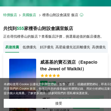
特價飯店
>
美國飯店
>
檀香山
附設會議室
飯店
檀香山飯店推薦-
555
間飯店即時比
共找到
555
家檀香山
附設會議室
飯店
正在尋找檀香山的飯店？查看飯店評價，挑選最超值的飯店優惠。
易遊推薦
低價優先
好評優先
高星級優先
近距離優先
高價優先
威基基的寶石酒店
（Espacio
the Jewel of Waikiki）
超讚
4.9
1則評價
本網站使用 Cookie 以優化您的瀏覽體驗。點擊「接受」或繼續瀏覽網站，即表示
同意我們的 Cookie 政策，包含記住您的搜尋偏好和瀏覽紀錄、用於分析網站流量
威基基
提供個人化推薦。了解更多資訊，請參閱我們的
隱私權保護政策
。
鑽石頂
含餐食
查看優惠
接受
2張特大床
層套房
2
和 1張沙發床