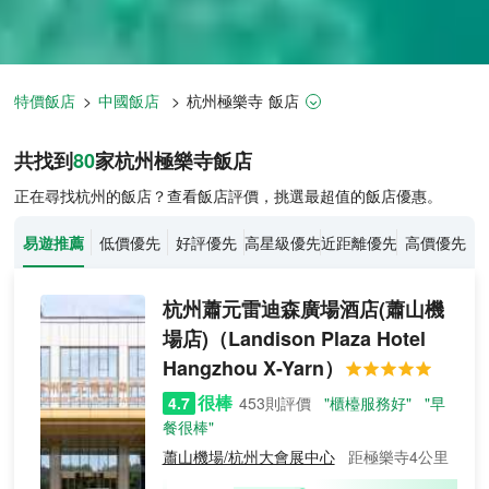
特價飯店
>
中國飯店
>
杭州
極樂寺
飯店
杭州飯店推薦-
80
間飯店即時比價
共找到
80
家杭州
極樂寺
飯店
正在尋找杭州的飯店？查看飯店評價，挑選最超值的飯店優惠。
易遊推薦
低價優先
好評優先
高星級優先
近距離優先
高價優先
杭州蕭元雷迪森廣場酒店(蕭山機
場店)
（Landison Plaza Hotel
Hangzhou X-Yarn）
很棒
4.7
453則評價
"櫃檯服務好"
"早
餐很棒"
蕭山機場/杭州大會展中心
距極樂寺4公里