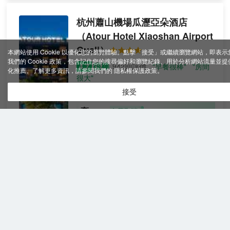
杭州蕭山機場瓜瀝亞朵酒店
（Atour Hotel Xiaoshan Airport
Guali）
本網站使用 Cookie 以優化您的瀏覽體驗。點擊「接受」或繼續瀏覽網站，即表示
我們的 Cookie 政策，包含記住您的搜尋偏好和瀏覽紀錄、用於分析網站流量並提
很棒
4.7
942則評價
"早餐很棒"
"房間
化推薦。了解更多資訊，請參閱我們的
隱私權保護政策
。
很大"
蕭山機場/杭州大會展中心
距極樂寺4公里
接受
高級
免費取消
查看優惠
雙床
2
2張單人床
房
飯店位於瓜瀝鎮建設四路，飯店所在的瓜瀝
七彩小鎮體驗中心綜合體集觀光、 購物 、
休閒、餐飲於一體，極大程度方便了入住賓
客的需求。飯店距離機場約30分鐘車程，提
供免費接送服務（接送機需提前2小預
約）。
杭州蕭山國際機場森·庭酒店
飯店以閱讀和人文攝影為主題，大堂書吧
（Sen Ting Hotel (Xiaoshan
（竹居）提供超千冊書籍供賓客借閱，並將