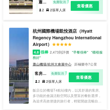
蕭元
免費取消
查看優惠
雙床
2
2張單人床
房
杭州國際機場凱悅酒店
（Hyatt
Regency Hangzhou International
Airport）
很棒
4.8
2,473則評價
"早餐很棒"
"櫃檯服
務好"
蕭山機場/杭州大會展中心
距極樂寺7公里
客房
免費取消
查看優惠
（2張
2
2張單人床
單人
飯店位於機場T4航站樓內，以其舒適的客房、
床）
多功能的會議活動空間以及豐富的餐飲選擇，
為追求高效便捷的旅行者，輕鬆開啟流暢自在
的旅行體驗。