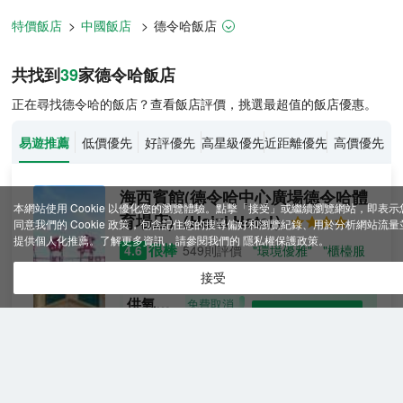
特價飯店
>
中國飯店
>
德令哈
飯店
德令哈飯店推薦-
39
間飯店即時比價
共找到
39
家德令哈
飯店
正在尋找德令哈的飯店？查看飯店評價，挑選最超值的飯店優惠。
易遊推薦
低價優先
好評優先
高星級優先
近距離優先
高價優先
海西賓館(德令哈中心廣場德令哈體
本網站使用 Cookie 以優化您的瀏覽體驗。點擊「接受」或繼續瀏覽網站，即表示
育場店)
（Haixi Hotel）
同意我們的 Cookie 政策，包含記住您的搜尋偏好和瀏覽紀錄、用於分析網站流量
提供個人化推薦。了解更多資訊，請參閱我們的
隱私權保護政策
。
很棒
4.6
549則評價
"環境優雅"
"櫃檯服
務好"
接受
供氧經
免費取消
查看優惠
典行政
2
1張大床
套房
海西賓館 始建於1956年，是海西州極具代表
（彌散
性的園林式涉外賓館，綠化面積近10,000㎡。
&鼻息