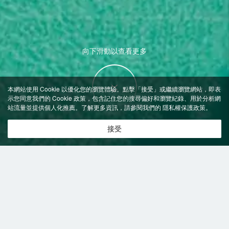
向下滑動以查看更多
本網站使用 Cookie 以優化您的瀏覽體驗。點擊「接受」或繼續瀏覽網站，即表
示您同意我們的 Cookie 政策，包含記住您的搜尋偏好和瀏覽紀錄、用於分析網
站流量並提供個人化推薦。了解更多資訊，請參閱我們的
隱私權保護政策
。
接受
特價飯店
>
中國飯店
>
大武石
飯店
大武石飯店推薦-
0
間飯店即時比價
共找到
0
家大武石
飯店
正在尋找大武石的飯店？查看飯店評價，挑選最超值的飯店優惠。