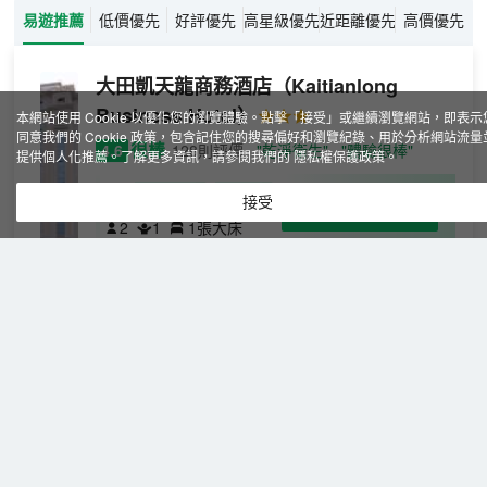
易遊推薦
低價優先
好評優先
高星級優先
近距離優先
高價優先
大田凱天龍商務酒店
（Kaitianlong
Business Hotel）
本網站使用 Cookie 以優化您的瀏覽體驗。點擊「接受」或繼續瀏覽網站，即表示
同意我們的 Cookie 政策，包含記住您的搜尋偏好和瀏覽紀錄、用於分析網站流量
很棒
4.6
128則評價
"乾淨衛生"
"體驗很棒"
提供個人化推薦。了解更多資訊，請參閱我們的
隱私權保護政策
。
普
免費取消
含餐食
接受
查看優惠
通
2
1
1張大床
單
大田凱天龍商務飯店座落於風景秀麗，環境優雅的大
間
田東部新城主軸——凱天龍大橋東側，具有設計新
穎、裝修時尚、配置高、價格經濟、居住溫馨等特
點。我店以星級標準裝修，集住宿、商務、會議、休
閒、自助早餐、中餐、晚餐於一體的商務型飯店。
大田茶天下客棧
（Datian Chatianxia
Chinese Inn）
很棒
4.7
18則評價
"服務很好"
"空氣清新"