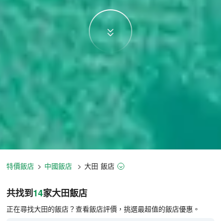
特價飯店
>
中國飯店
>
大田
飯店
大田飯店推薦-
14
間飯店即時比價
共找到
14
家大田
飯店
正在尋找大田的飯店？查看飯店評價，挑選最超值的飯店優惠。