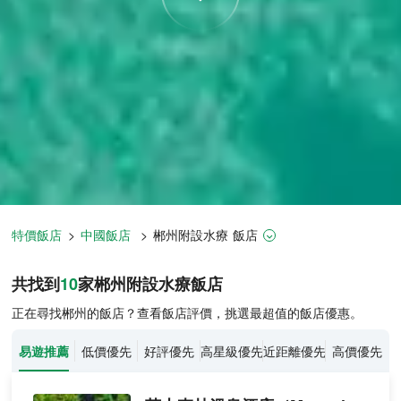
特價飯店
>
中國飯店
>
郴州
附設水療
飯店
郴州飯店推薦-
10
間飯店即時比價
共找到
10
家郴州
附設水療
飯店
正在尋找郴州的飯店？查看飯店評價，挑選最超值的飯店優惠。
易遊推薦
低價優先
好評優先
高星級優先
近距離優先
高價優先