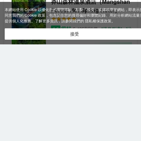
莽山森林溫泉酒店
（Mangshan
Forest Hot Spring Hotel）
本網站使用 Cookie 以優化您的瀏覽體驗。點擊「接受」或繼續瀏覽網站，即表示
同意我們的 Cookie 政策，包含記住您的搜尋偏好和瀏覽紀錄、用於分析網站流量
提供個人化推薦。了解更多資訊，請參閱我們的
隱私權保護政策
。
很好
4.5
5,435則評價
"溫泉舒適"
"泳
接受
池乾淨"
高級雙
含餐食
查看優惠
人房
2
2張雙人床
莽山森林溫泉飯店位於莽山國家森林公園
境內，這裡森林覆蓋率達99%，依託著“大
莽山”優美的自然生態環境和濃厚的溫泉文
化底蘊。
飯店有系列主題客房百餘間，設計新穎；
郴州奧米茄大酒店
（Grand
以及貼身管家服務、個性化服務；還有貴
Rezen Hotel Omiga）
賓行政樓層。
很棒
4.6
791則評價
"早餐很棒"
"櫃檯
飯店將現代特色的菜系融入原住民中，形
服務好"
成了莽山獨特的飲食文化。中餐廳精心選