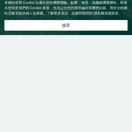
本網站使用 Cookie 以優化您的瀏覽體驗。點擊「接受」或繼續瀏覽網站，即表
示您同意我們的 Cookie 政策，包含記住您的搜尋偏好和瀏覽紀錄、用於分析網
站流量並提供個人化推薦。了解更多資訊，請參閱我們的
隱私權保護政策
。
接受
特價飯店
>
中國飯店
>
成武
附設健身房
飯店
成武飯店推薦-
1
間飯店即時比價
共找到
1
家成武
附設健身房
飯店
正在尋找成武的飯店？查看飯店評價，挑選最超值的飯店優惠。
易遊推薦
低價優先
好評優先
高星級優先
近距離優先
高價優先
錦江之星(成武大明湖路店)
（Jinjiang Inn (Chengwu
Daminghu Road)）
很棒
4.6
258則評價
"停車方便"
"環境優