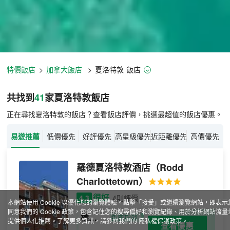
特價飯店
>
加拿大飯店
>
夏洛特敦
飯店
夏洛特敦飯店推薦-
41
間飯店即時比
共找到
41
家夏洛特敦
飯店
正在尋找夏洛特敦的飯店？查看飯店評價，挑選最超值的飯店優惠。
易遊推薦
低價優先
好評優先
高星級優先
近距離優先
高價優先
羅德夏洛特敦酒店
（Rodd
Charlottetown）
很好
4.3
4則評價
本網站使用 Cookie 以優化您的瀏覽體驗。點擊「接受」或繼續瀏覽網站，即表示
同意我們的 Cookie 政策，包含記住您的搜尋偏好和瀏覽紀錄、用於分析網站流量
標準
免費取消
提供個人化推薦。了解更多資訊，請參閱我們的
隱私權保護政策
。
查看優惠
大床