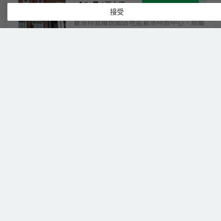
2
1張大床
房
接受
夏洛特敦羅德飯店地處夏洛特敦中心，距離
夏洛特頓水岸歷史古城區和夏洛特敦港不到
15 分鐘步行路程。 此豪華飯店距離愛德華
王子島國家公園 13.7 英里（22 公里），距
離Confederation Court Mall (聯邦法院購物
中心) 0.1 英里（0.1 公里）。 您可充分利
霍爾曼大酒店
（The Holman
用飯店提供的度假設施，例如室內游泳池、
Grand Hotel）
桑拿和健身中心。此殖民地風格飯店的其他
服務和設施包括免費 WiFi、禮賓服務和禮品
很棒
4.6
3則評價
店/報攤。 您可以去飯店的Chambers
標準
Restaurant餐廳享用美味餐點，這裡供應午
免費取消
查看優惠
餐、晚餐和早午餐。也可以待在房間里，享
特大
2
1張特大床
受部分時段客房送餐服務。在忙碌的一天
床房
後，不妨去酒吧/酒廊輕鬆一下。每天 07:00
霍爾曼大飯店地處夏洛特敦中心，距離夏洛
至 11:00 提供收費的全套早餐。 特色服務/
特頓水岸歷史古城區和夏洛特敦港不到 10
設施包括豪華轎車或公務車服務、乾洗/洗衣
分鐘步行路程。 此SPA飯店距離愛德華王子
服務和24 小時前台服務。計劃在夏洛特敦
島國家公園 13.7 英里（22 公里），距離
舉辦活動？這家飯店擁有 688 平方公尺
Confederation Court Mall (聯邦法院購物中
（7404 平方英尺）的空間，包括會議場地
心) 0.1 英里（0.1 公里）。 到全方位服務