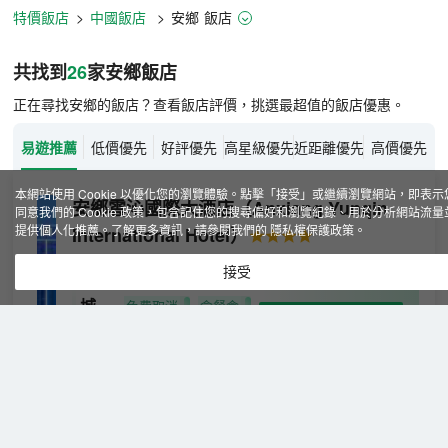
特價飯店
>
中國飯店
>
安鄉
飯店
安鄉飯店推薦-
26
間飯店即時比價
共找到
26
家安鄉
飯店
正在尋找安鄉的飯店？查看飯店評價，挑選最超值的飯店優惠。
易遊推薦
低價優先
好評優先
高星級優先
近距離優先
高價優先
本網站使用 Cookie 以優化您的瀏覽體驗。點擊「接受」或繼續瀏覽網站，即表示
安鄉雲沁國際大酒店
（Anxiang Yunqin
同意我們的 Cookie 政策，包含記住您的搜尋偏好和瀏覽紀錄、用於分析網站流量
提供個人化推薦。了解更多資訊，請參閱我們的
隱私權保護政策
。
International Hotel）
很好
4.3
284則評價
"乾淨衛生"
"房間不錯"
接受
城景
免費取消
含餐食
查看優惠
舒適
2
2張雙人床
雙床
飯店坐落於安鄉國際商貿城，斥資千萬按星級標準裝
房
修，飯店由業類專業設計師設計，融入安鄉縣人文特
（助
色，以白陶打造藝術，以深柳書院打造空間，以魚米之
眠床
鄉打造美食，以水韻之鄉打造韻律，登門-迎賓-會客-家