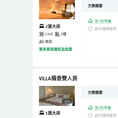
方案摘要
1/4
含4份早餐
2張大床
由代理商提供
43㎡
1樓
禁菸
更多房型資訊及政策
VILLA楓香雙人房
方案摘要
1/6
含2份早餐
1張大床
由代理商提供