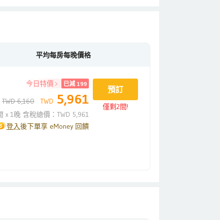
平均每房每晚價格
今日特價
已減 199
預訂
5,961
TWD 6,160
TWD
僅剩2間!
間 x 1晚 含稅總價：TWD 5,961
登入
後下單享 eMoney 回饋