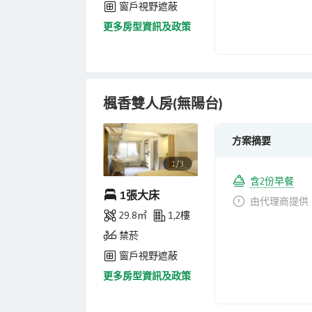
窗戶視野遮蔽
更多房型資訊及政策
楓香雙人房(無陽台)
方案摘要
1/3
含2份早餐
1張大床
由代理商提供
29.8㎡
1,2樓
禁菸
窗戶視野遮蔽
更多房型資訊及政策