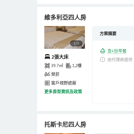
維多利亞四人房
方案摘要
1/5
含4份早餐
2張大床
由代理商提供
39.7㎡
1,2樓
禁菸
窗戶視野遮蔽
更多房型資訊及政策
托斯卡尼四人房