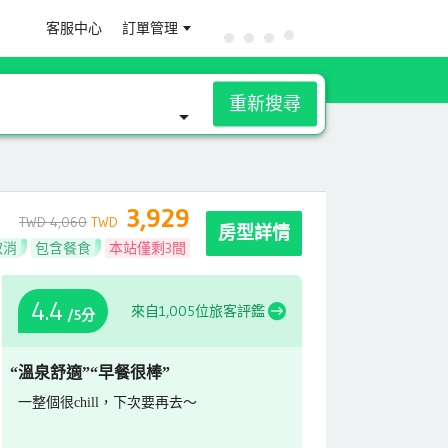
客服中心
訂單管理
重新搜尋
3,929
TWD 4,060
TWD
房型詳情
取消
包含餐食
本站僅剩3間
4.4
來自1,005位旅客評鑑
/5分
“溫泉舒適”
“早餐很棒”
台南泡湯首選 房間內的泡湯空間真的非常
很舒服的環境
寬敞跟舒適 下次還會來