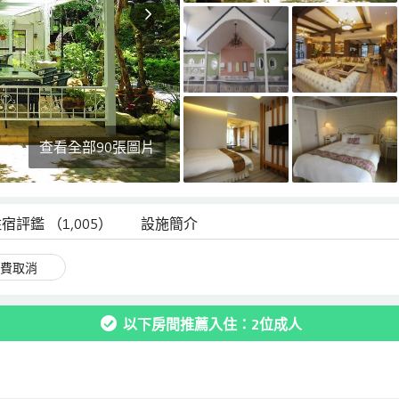
查看全部90張圖片
住宿評鑑
（1,005）
設施簡介
費取消
以下房間推薦入住：2位成人