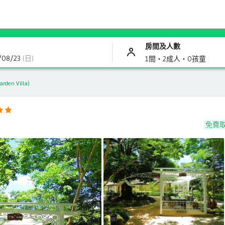
房間及人數
/08/23
(日)
1間・
2成人・
0孩童
en Villa)
免費
一整個很chill，下次要再去～