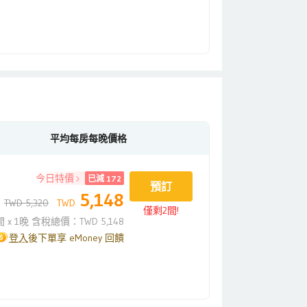
平均每房每晚價格
今日特價
已減 172
預訂
5,148
TWD 5,320
TWD
僅剩2間!
間 x 1晚 含稅總價：TWD 5,148
登入
後下單享 eMoney 回饋