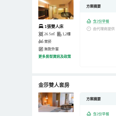
方案摘要
1/5
含2份早餐
1張雙人床
由代理商提供
26.5㎡
1,2樓
禁菸
無對外窗
更多房型資訊及政策
金莎雙人套房
方案摘要
1/5
含2份早餐