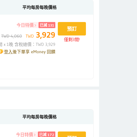
平均每房每晚價格
今日特價
已減 131
預訂
3,929
TWD 4,060
TWD
僅剩3間!
間 x 1晚 含稅總價：TWD 3,929
登入
後下單享 eMoney 回饋
平均每房每晚價格
今日特價
已減 172