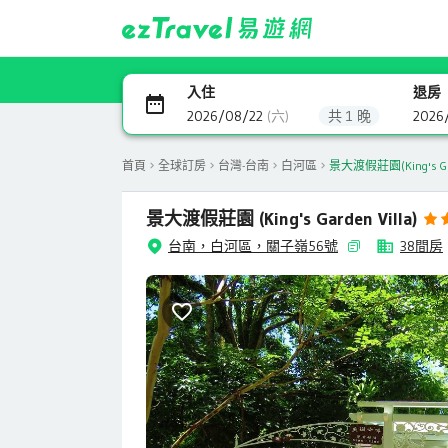
入住
退房
2026/08/22
(六)
共 1 晚
2026
首頁
全球訂房
台灣-台南
白河區
景大渡假莊園(King's Gard
景大渡假莊園
(King's Garden Villa)
台南，白河區，關子嶺56號
38間房
泡湯設施是關仔嶺最多的👍超級讚👍