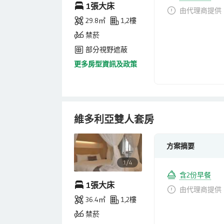
1張大床
由代理商提供
29.8㎡
1,2樓
禁菸
部分視野遮蔽
更多房型資訊及政策
維多利亞雙人套房
方案摘要
1/4
含2份早餐
1張大床
由代理商提供
36.4㎡
1,2樓
禁菸