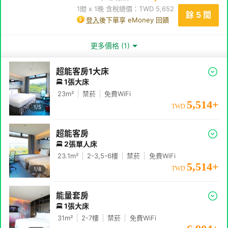
1
間 x
1
晚 含稅總價：TWD
5,652
餘 5 間
登入
後下單享 eMoney 回饋
更多價格 (1)
超能客房1大床
1張大床
23
m²
禁菸
免費WiFi
5,514
+
TWD
1/
5
超能客房
2張單人床
23.1
m²
2-3,5-6
樓
禁菸
免費WiFi
5,514
+
TWD
1/
8
能量套房
1張大床
31
m²
2-7
樓
禁菸
免費WiFi