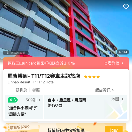
1
114
領取玉山unicard獨家折扣碼立減１０％
查看詳情
臺中市旅館462號
麗寶樂園- T11/T12賽車主題旅店
Lihpao Resort -T11T12 Hotel
健身房
餐廳
飯店資訊
地圖
4.3
509
則
台中，后里區，月眉南
路197號
“
適合與小孩同行
”
“
周邊方便
”
最高折$200
超值飯店住宿折扣碼
領取