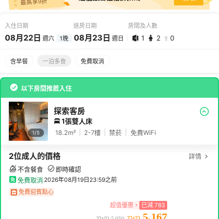
最高享9折
入住日期
退房日期
房間及人數
08
月
22
日
08
月
23
日
1
2
0
週六
1
晚
週日
08
月
22
日 -
08
月
23
日
含早餐
一泊多食
免費取消
1
2
0
以下房間推薦入住
探索客房
1張雙人床
18.2
m²
2-7
樓
禁菸
免費WiFi
1/
5
2
位成人
的價格
詳情
不含餐食
即時確認
免費取消
2026年08月19日23:59
之前
免費迎賓點心
超值優惠
已減
783
5,167
TWD
TWD
5,950