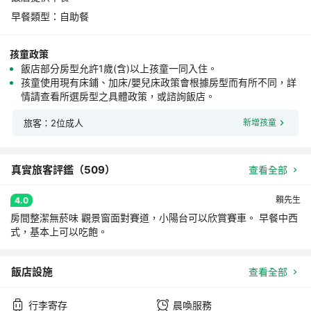
早餐類型：自助餐
孩童政策
飯店部分房型允許1歲(含)以上孩童一同入住。
孩童使用現有床鋪、加床/嬰兒床政策會根據房型而有所不同，詳
情請查看所選房型之具體政策，或諮詢飯店。
旅客：2位成人
新增孩童
真實旅客評鑑（
509
）
查看全部
賴先生
4.0
房間整潔無菸味 觀景窗面對賽道，小陽台可以欣賞賽車。 早餐中西
式，基本上可以吃飽。
飯店設施
查看全部
行李寄存
晨喚服務