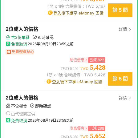
1
間 x
1
晚 含稅總價：TWD
5,167
餘 5 間
登入
後下單享 eMoney 回饋
2
位成人
的價格
詳情
含2份早餐
即時確認
免費取消
2026年08月19日23:59
之前
免費迎賓點心
超值優惠
已減
822
5,428
TWD
TWD
6,250
1
間 x
1
晚 含稅總價：TWD
5,428
餘 5 間
登入
後下單享 eMoney 回饋
2
位成人
的價格
詳情
不含餐食
即時確認
由代理商提供
免費取消
2026年08月19日23:59
之前
晚鳥優惠
已減
298
5,652
TWD
TWD
5,950