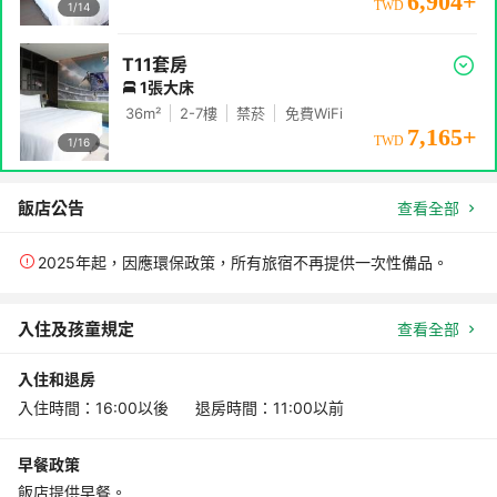
6,904
+
TWD
1/
14
T11套房
1張大床
36
m²
2-7
樓
禁菸
免費WiFi
7,165
+
TWD
1/
16
飯店公告
查看全部
2025年起，因應環保政策，所有旅宿不再提供一次性備品。
入住及孩童規定
查看全部
入住和退房
入住時間：16:00以後 退房時間：11:00以前
早餐政策
飯店提供早餐。