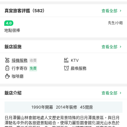
真實旅客評鑑（
582
）
查看全部
先生/小姐
4.0
地點很棒
飯店設施
查看全部
接機服務
KTV
收費
行李寄存
晨喚服務
免費
咖啡廳
飯店介紹
查看全部
1990
年開幕
2014
年裝修
45
間房
日月潭儷山林會館地處人文歷史背景特殊的日月潭風景區，與日月
潭馳名中外的各旅遊景點結合，使得力麗哲園會館化湖光山水色於