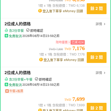
TWD
TWD
6,600
1
間 x
1
晚 含稅總價：TWD
6,138
餘 2 間
登入
後下單享 eMoney 回饋
2
位成人
的價格
詳情
含2份早餐
即時確認
免費取消
2026年08月14日23:59
之前
限時優惠
已減
624
7,176
TWD
TWD
7,800
1
間 x
1
晚 含稅總價：TWD
7,176
餘 2 間
登入
後下單享 eMoney 回饋
2
位成人
的價格
詳情
含2份早餐+午餐
即時確認
免費取消
2026年08月14日23:59
之前
午餐+船票
7,699
TWD
1
間 x
1
晚 含稅總價：TWD
7,699
餘 2 間
登入
後下單享 eMoney 回饋