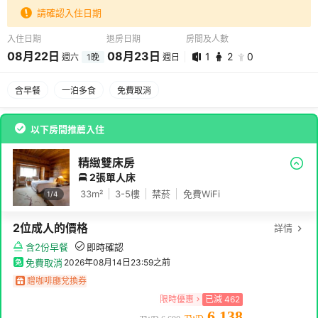
請確認入住日期
入住日期
退房日期
房間及人數
08
月
22
日
08
月
23
日
1
2
0
週六
1
晚
週日
08
月
22
日 -
08
月
23
日
含早餐
一泊多食
免費取消
1
2
0
以下房間推薦入住
精緻雙床房
2張單人床
33
m²
3-5
樓
禁菸
免費WiFi
1/
4
2
位成人
的價格
詳情
含2份早餐
即時確認
免費取消
2026年08月14日23:59
之前
贈咖啡廳兌換券
限時優惠
已減
462
6,138