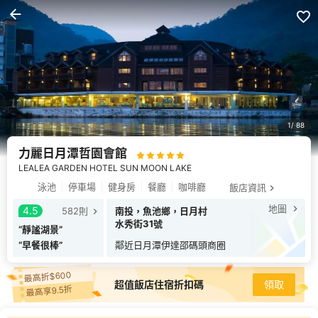
1
88
力麗日月潭哲園會館
LEALEA GARDEN HOTEL SUN MOON LAKE
泳池
停車場
健身房
餐廳
咖啡廳
飯店資訊
地圖
4.5
582
則
南投，魚池鄉，日月村
水秀街31號
“
靜謐湖景
”
“
早餐很棒
”
鄰近
日月潭伊達邵碼頭商圈
最高折$600
超值飯店住宿折扣碼
領取
最高享9.5折