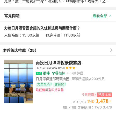
霓裳，攬三千寵愛於一身。臨湖而立，以精雕細琢，巧奪天工之
姿，獨攬日月潭世外桃源美名。
日月潭儷山林會館鉅資併購，客房溫馨、舒適，布草高檔，服務專
業。
常見問題
查看全部
力麗日月潭哲園會館的入住和退房時間是什麼？
入住時間：15:00以後 退房時間：11:00以前
附近飯店推薦（25）
南投日月潭湖悅景觀旅店
Hu Yue Lakeview Hotel
很棒
早餐很棒
867
則評鑑
4.6
日月潭伊達邵碼頭商圈
距離所選飯店
200公尺
免費取消
含餐食
最低價房型即將售罄
今日特價
已減
425
3,478
+
TWD
TWD
3,903
1
間 x
1
晚 含稅總價：TWD
3,478