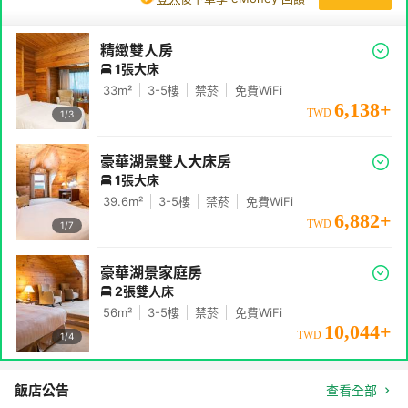
精緻雙人房
1張大床
33
m²
3-5
樓
禁菸
免費WiFi
6,138
+
TWD
1/
3
豪華湖景雙人大床房
1張大床
39.6
m²
3-5
樓
禁菸
免費WiFi
6,882
+
TWD
1/
7
豪華湖景家庭房
2張雙人床
56
m²
3-5
樓
禁菸
免費WiFi
10,044
+
TWD
1/
4
飯店公告
查看全部