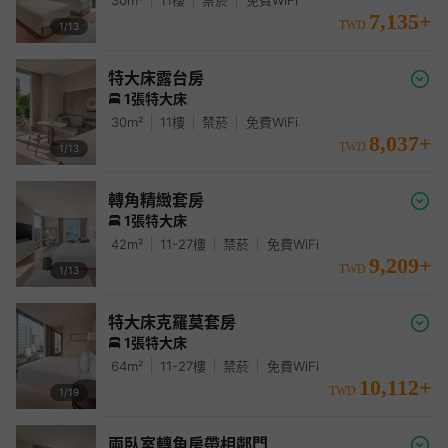
30
m²
11
樓
禁菸
免費WiFi
7,135
+
TWD
1/
13
特大床露台房
1張特大床
30
m²
11
樓
禁菸
免費WiFi
8,037
+
TWD
1/
13
轉角精緻套房
1張特大床
42
m²
11-27
樓
禁菸
免費WiFi
9,209
+
TWD
1/
13
特大床克羅莫套房
1張特大床
64
m²
11-27
樓
禁菸
免費WiFi
10,112
+
TWD
1/
19
兩臥室轉角房帶相鄰門