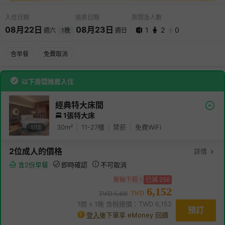
入住日期
退房日期
房間及人數
08
月
22
日
08
月
23
日
1
2
0
週六
1
晚
週日
08
月
22
日 -
08
月
23
日
含早餐
免費取消
1
2
0
以下房間推薦入住
經典特大床間
1張特大床
30
m²
11-27
樓
禁菸
免費WiFi
1/
13
2
位成人
的價格
詳情
含2份早餐
即時確認
不可取消
壓軸下殺
已減
256
6,152
TWD
TWD
6,408
1
間 x
1
晚 含稅總價：TWD
6,152
預訂
登入
後下單享 eMoney 回饋