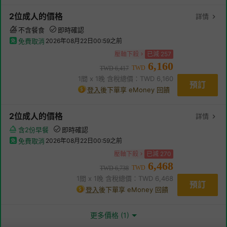
2
位成人
的價格
詳情
不含餐食
即時確認
免費取消
2026年08月22日00:59
之前
壓軸下殺
已減
257
6,160
TWD
TWD
6,417
1
間 x
1
晚 含稅總價：TWD
6,160
預訂
登入
後下單享 eMoney 回饋
2
位成人
的價格
詳情
含2份早餐
即時確認
免費取消
2026年08月22日00:59
之前
壓軸下殺
已減
270
6,468
TWD
TWD
6,738
1
間 x
1
晚 含稅總價：TWD
6,468
預訂
登入
後下單享 eMoney 回饋
更多價格 (1)