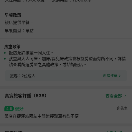
早餐政策
飯店提供早餐。
早餐類型：單點
孩童政策
飯店允許孩童一同入住。
孩童與大人同床、加床/嬰兒床政策會根據房型而有所不同，詳情
請查看所選房型之具體政策，或諮詢飯店。
旅客：2位成人
新增孩童
真實旅客評鑑（
538
）
查看全部
很好
邱先生
4.5
飯店在捷運站兩站中間無接駁車有些不便