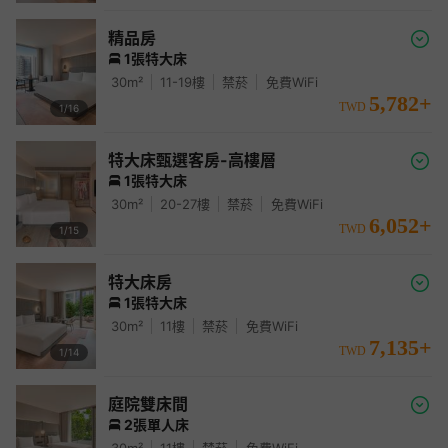
精品房
1張特大床
30
m²
11-19
樓
禁菸
免費WiFi
5,782
+
TWD
1/
16
特大床甄選客房-高樓層
1張特大床
30
m²
20-27
樓
禁菸
免費WiFi
6,052
+
TWD
1/
15
特大床房
1張特大床
30
m²
11
樓
禁菸
免費WiFi
7,135
+
TWD
1/
14
庭院雙床間
2張單人床