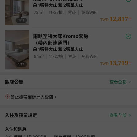
1張特大床 和 2張單人床
72
m²
11-27
樓
禁菸
免費WiFi
12,817
+
TWD
1/
11
兩臥室特大床Kromo套房
（帶內部連通門）
1張特大床 和 2張單人床
94
m²
11-27
樓
禁菸
免費WiFi
13,719
+
TWD
1/
17
飯店公告
查看全部
禁止攜帶榴槤進入飯店。
入住及孩童規定
查看全部
入住和退房
入住時間：15:00以後 退房時間：12:00以前