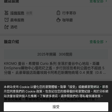
飯店設施
查看全部
接機服務
行李寄存
收費
晨喚服務
咖啡廳
酒吧
飯店介紹
查看全部
2025
年開幕
306
間房
KROMO 曼谷，希爾頓 Curio 系列 坐落於曼谷中心地段，距離
EmSphere購物中心僅咫尺之遙，步行到班哲希利公園也不超過 5
分鐘。 此豪華飯店距離埃姆卡阿希厄新購物商場 0.4 英里（0.6 公
里），距離Terminal 21 購物中心 1.3 英里（2.1 公里）。 一定要享
受一下室外游泳池和24 小時健身中心等度假設施。此飯店還提供免
費 WiFi和禮賓服務。 您可以到餐廳享用一頓美餐；也可去飯店的咖
常見問題
查看全部
本網站使用 Cookie 以優化您的瀏覽體驗。點擊「接受」或繼續瀏覽網站，即表
啡館吃些點心。您可以到酒吧/酒廊，點一杯喜歡的飲品，暢飲一
示您同意我們的 Cookie 政策，包含記住您的搜尋偏好和瀏覽紀錄、用於分析網
番。每天 06:30 至 13:00 提供收費的即點即煮早餐。 特色服務/設
站流量並提供個人化推薦。了解更多資訊，請參閱我們的
隱私權保護政策
。
曼谷克羅莫，希爾頓格芮精選酒店的入住和退房時間是什麼？
施包括乾洗/洗衣服務、24 小時前台服務和行李寄存。飯店設有收
費的24 小時往返機場班車，此外還提供免費代客停車。 有 306 間
入住時間：15:00以後 退房時間：12:00以前
接受
空調客房提供迷你吧和平板電視；您定能在旅途中找到家的舒適。