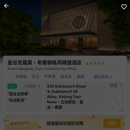
1
268
曼谷克羅莫，希爾頓格芮精選酒店
Kromo Bangkok, Curio Collection by Hilton
新開幕
泳池
停車場
健身房
餐廳
飯店資訊
地圖
4.5
咖啡廳
538
則
525 Sukhumvit Road
ช, Sukhumvit 29
“
游泳池很棒
”
Alley, Khlong Toei
“
泳池乾淨
”
Nuea，瓦他那區，曼
谷，泰國
最高折$600
超值飯店住宿折扣碼
領取