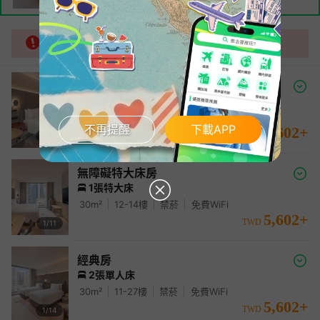
以下房間不完全滿足你的要求
經典特大床間
1張特大床
30
m²
11-27
樓
禁菸
免費WiFi
不再提醒
下載APP
5,602
+
TWD
1/
13
無障礙特大床房
1張特大床
30
m²
12-14
樓
禁菸
免費WiFi
5,602
+
TWD
1/
11
經典房
2張單人床
30
m²
11-27
樓
禁菸
免費WiFi
5,602
+
TWD
1/
14