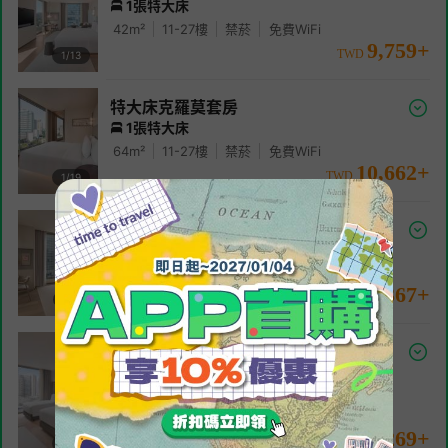
1張特大床
42
m²
11-27
樓
禁菸
免費WiFi
9,759
+
TWD
1/
13
特大床克羅莫套房
1張特大床
64
m²
11-27
樓
禁菸
免費WiFi
10,662
+
TWD
1/
19
兩臥室轉角房帶相鄰門
1張特大床 和 2張單人床
72
m²
11-27
樓
禁菸
免費WiFi
13,367
+
TWD
1/
11
兩臥室特大床Kromo套房
（帶內部連通門）
1張特大床 和 2張單人床
94
m²
11-27
樓
禁菸
免費WiFi
14,269
+
TWD
1/
17