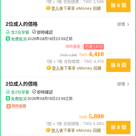
1
間 x
1
晚 含稅總價：TWD
3,586
餘 8 間
登入
後下單享 eMoney 回饋
2
位成人
的價格
詳情
含2份早餐
即時確認
免費取消
2026年08月18日23:59
之前
限時優惠
已減
1,470
4,410
TWD
TWD
5,880
1
間 x
1
晚 含稅總價：TWD
4,410
餘 8 間
登入
後下單享 eMoney 回饋
2
位成人
的價格
詳情
含2份早餐
即時確認
免費取消
2026年08月18日23:59
之前
限時搶購
5,880
TWD
1
間 x
1
晚 含稅總價：TWD
5,880
餘 8 間
登入
後下單享 eMoney 回饋