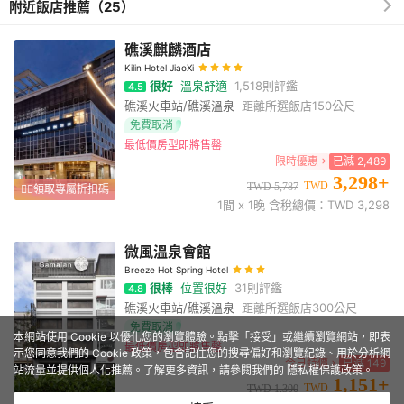
附近飯店推薦（25）
將不定期提供給顧客。另外還有景觀會議室:提供可容納近100位旅
客的空間，腦力激盪時搭配完美的採光與視野更能是開會更具效
益。
礁溪麒麟酒店
Kilin Hotel JiaoXi
很好
溫泉舒適
1,518
則評鑑
4.5
礁溪火車站/礁溪溫泉
距離所選飯店
150公尺
免費取消
最低價房型即將售罄
限時優惠
已減
2,489
3,298
+
TWD
TWD
5,787
👉🏻領取專屬折扣碼
1
間 x
1
晚 含稅總價：TWD
3,298
微風溫泉會館
Breeze Hot Spring Hotel
很棒
位置很好
31
則評鑑
4.8
礁溪火車站/礁溪溫泉
距離所選飯店
300公尺
免費取消
本網站使用 Cookie 以優化您的瀏覽體驗。點擊「接受」或繼續瀏覽網站，即表
最低價房型即將售罄
示您同意我們的 Cookie 政策，包含記住您的搜尋偏好和瀏覽紀錄、用於分析網
今日特價
已減
149
站流量並提供個人化推薦。了解更多資訊，請參閱我們的
隱私權保護政策
。
1,151
+
TWD
TWD
1,300