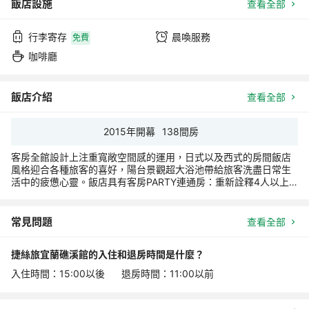
飯店設施
查看全部
行李寄存
晨喚服務
免費
咖啡廳
飯店介紹
查看全部
2015
年開幕
138
間房
客房全館設計上注重寬敞空間感的運用，日式以及西式的房間飯店
風格迎合各種旅客的喜好，陽台景觀超大浴池帶給旅客洗盡日常生
活中的疲憊心靈。飯店具有客房PARTY連通房：重新詮釋4人以上
同遊團體出遊概念。
另外公共設施的部分備有露天風呂可享玩味迷宮式的精緻型露天風
呂，由入口即開始就給旅客期待及樂趣還有位於地下一樓的日式男
常見問題
查看全部
女裸湯區搭配礁溪優質的溫泉質量使旅客身心靈完全放鬆。館內的
Just Café餐廳早餐導入當地健康蔬果至早餐里，完全照顧到旅客的
捷絲旅宜蘭礁溪館的入住和退房時間是什麼？
健康與味蕾 。
大廳休憩區:提供旅客悠閒的休閒聊天區，備有經典電影不定期撥放
入住時間：15:00以後 退房時間：11:00以前
(入住捷絲旅貴賓可享大廳免費迎賓茶點，提供時間段請諮詢商家)
還有兒童遊藝空間備有兩間動態與靜態遊戲空間。
館內還有 J講堂(景觀多功能活動區) 瑜珈、冥想、名人對話等活動