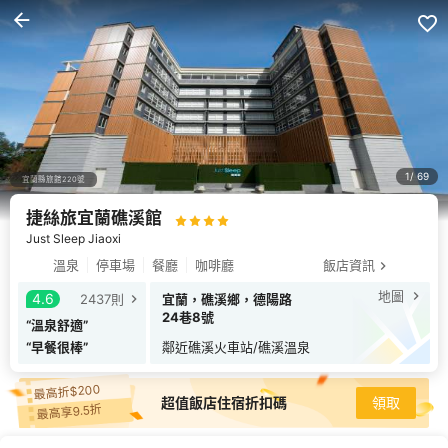
1
69
捷絲旅宜蘭礁溪館
Just Sleep Jiaoxi
宜蘭縣旅館220號
溫泉
停車場
餐廳
咖啡廳
飯店資訊
地圖
4.6
2437
則
宜蘭，礁溪鄉，德陽路
24巷8號
“
溫泉舒適
”
“
早餐很棒
”
鄰近
礁溪火車站/礁溪溫泉
最高折$200
超值飯店住宿折扣碼
領取
最高享9.5折