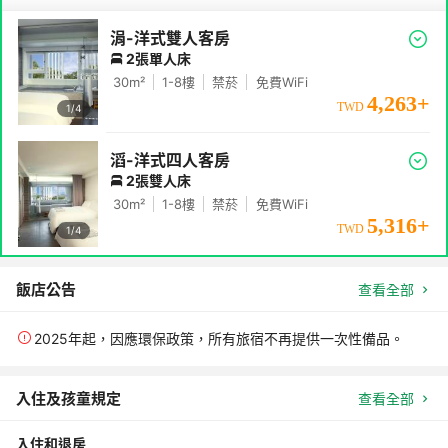
涓-洋式雙人客房
2張單人床
30
m²
1-8
樓
禁菸
免費WiFi
4,263
+
TWD
1/
4
滔-洋式四人客房
2張雙人床
30
m²
1-8
樓
禁菸
免費WiFi
5,316
+
TWD
1/
4
飯店公告
查看全部
2025年起，因應環保政策，所有旅宿不再提供一次性備品。
入住及孩童規定
查看全部
入住和退房