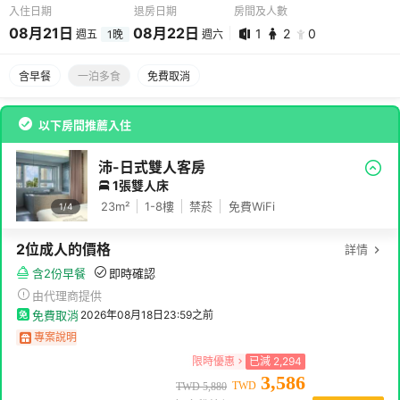
入住日期
退房日期
房間及人數
08
月
21
日
08
月
22
日
1
2
0
週五
1
晚
週六
08
月
21
日 -
08
月
22
日
含早餐
一泊多食
免費取消
1
2
0
以下房間推薦入住
沛-日式雙人客房
1張雙人床
23
m²
1-8
樓
禁菸
免費WiFi
1/
4
2
位成人
的價格
詳情
含2份早餐
即時確認
由代理商提供
免費取消
2026年08月18日23:59
之前
專案說明
限時優惠
已減
2,294
3,586
TWD
TWD
5,880