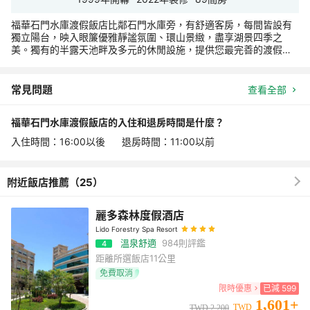
福華石門水庫渡假飯店比鄰石門水庫旁，有舒適客房，每間皆設有
獨立陽台，映入眼簾優雅靜謐氛圍、環山景緻，盡享湖景四季之
美。獨有的半露天池畔及多元的休閒設施，提供您最完善的渡假體
驗。 您好，於訂房之前，以下幾點提醒請先知悉： 1. 為響應環保，
飯店於2024/09/01起不再提供一次性備品，如：瓶裝水、梳子、牙
膏/牙刷、刮鬍刀、浴帽等。仍會提供毛巾、瓶裝洗髮精、潤髮乳、
常見問題
查看全部
沐浴露及洗手液。感謝您對環保實踐的理解與支持。 2. 關於飯店設
施、游泳池與三溫暖： ．游泳池與三溫暖皆為季節性開放。 ．游泳
福華石門水庫渡假飯店的入住和退房時間是什麼？
池（夏季）為冷水泳池，因位於戶外，將視天氣因素影響而全日或
暫時性關閉。使用游泳池時請攜帶泳裝、泳帽及泳具。 ．三溫暖
入住時間：16:00以後 退房時間：11:00以前
（冬季）為男女裸湯，須年滿12歲且由同性成人陪同方可入場。 ．
所有飯店設施的開放時間及規定，請參閱石門水庫福華渡假飯店官
方網站公告。
附近飯店推薦（25）
麗多森林度假酒店
Lido Forestry Spa Resort
溫泉舒適
984
則評鑑
4
距離所選飯店
11公里
免費取消
限時優惠
已減
599
1,601
+
TWD
TWD
2,200