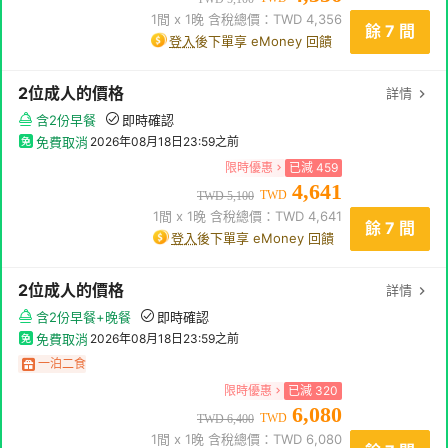
1
間 x
1
晚 含稅總價：TWD
4,356
餘 7 間
登入
後下單享 eMoney 回饋
2
位成人
的價格
詳情
含2份早餐
即時確認
免費取消
2026年08月18日23:59
之前
限時優惠
已減
459
4,641
TWD
TWD
5,100
1
間 x
1
晚 含稅總價：TWD
4,641
餘 7 間
登入
後下單享 eMoney 回饋
2
位成人
的價格
詳情
含2份早餐+晚餐
即時確認
免費取消
2026年08月18日23:59
之前
一泊二食
限時優惠
已減
320
6,080
TWD
TWD
6,400
1
間 x
1
晚 含稅總價：TWD
6,080