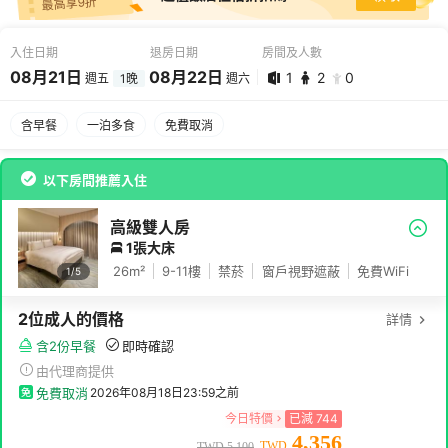
最高享9折
入住日期
退房日期
房間及人數
08
月
21
日
08
月
22
日
1
2
0
週五
1
晚
週六
08
月
21
日 -
08
月
22
日
含早餐
一泊多食
免費取消
1
2
0
以下房間推薦入住
高級雙人房
1張大床
26
m²
9-11
樓
禁菸
窗戶視野遮蔽
免費WiFi
1/
5
2
位成人
的價格
詳情
含2份早餐
即時確認
由代理商提供
免費取消
2026年08月18日23:59
之前
今日特價
已減
744
4,356
TWD
TWD
5,100