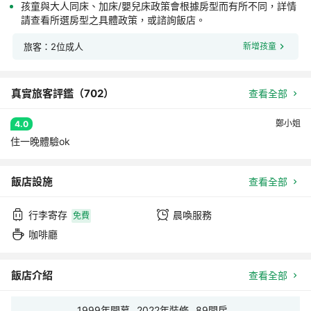
孩童與大人同床、加床/嬰兒床政策會根據房型而有所不同，詳情
請查看所選房型之具體政策，或諮詢飯店。
旅客：2位成人
新增孩童
真實旅客評鑑（
702
）
查看全部
鄭小姐
4.0
住一晚體驗ok
飯店設施
查看全部
行李寄存
晨喚服務
免費
咖啡廳
飯店介紹
查看全部
1999
年開幕
2022
年裝修
89
間房