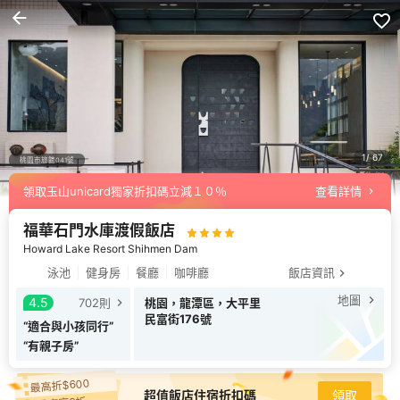
1
67
領取玉山unicard獨家折扣碼立減１０％
查看詳情
桃園市旅館041號
福華石門水庫渡假飯店
Howard Lake Resort Shihmen Dam
泳池
健身房
餐廳
咖啡廳
飯店資訊
地圖
4.5
702
則
桃園，龍潭區，大平里
民富街176號
“
適合與小孩同行
”
“
有親子房
”
最高折$600
超值飯店住宿折扣碼
領取