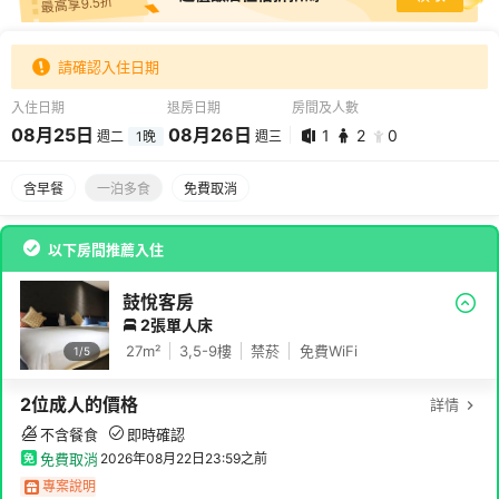
最高享9.5折
請確認入住日期
入住日期
退房日期
房間及人數
08
月
25
日
08
月
26
日
1
2
0
週二
1
晚
週三
08
月
25
日 -
08
月
26
日
含早餐
一泊多食
免費取消
1
2
0
以下房間推薦入住
鼓悅客房
2張單人床
27
m²
3,5-9
樓
禁菸
免費WiFi
1/
5
2
位成人
的價格
詳情
不含餐食
即時確認
免費取消
2026年08月22日23:59
之前
專案說明