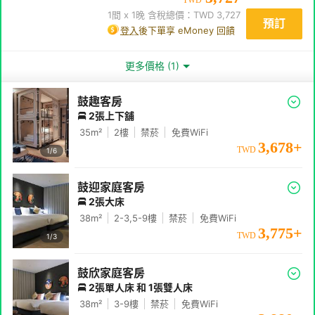
1
間 x
1
晚 含稅總價：TWD
3,727
預訂
登入
後下單享 eMoney 回饋
更多價格 (1)
鼓趣客房
2張上下舖
35
m²
2
樓
禁菸
免費WiFi
3,678
+
TWD
1/
6
鼓迎家庭客房
2張大床
38
m²
2-3,5-9
樓
禁菸
免費WiFi
3,775
+
TWD
1/
3
鼓欣家庭客房
2張單人床 和 1張雙人床
38
m²
3-9
樓
禁菸
免費WiFi