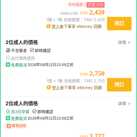
限時優惠
已減
330
2,420
TWD
TWD
2,750
1
間 x
1
晚 含稅總價：TWD
2,420
預訂
登入
後下單享 eMoney 回饋
2
位成人
的價格
詳情
不含餐食
即時確認
由代理商提供
免費取消
2026年08月22日23:59
之前
2,750
TWD
1
間 x
1
晚 含稅總價：TWD
2,750
預訂
登入
後下單享 eMoney 回饋
2
位成人
的價格
詳情
含2份早餐
即時確認
免費取消
2026年08月22日23:59
之前
專案說明
3,727
TWD