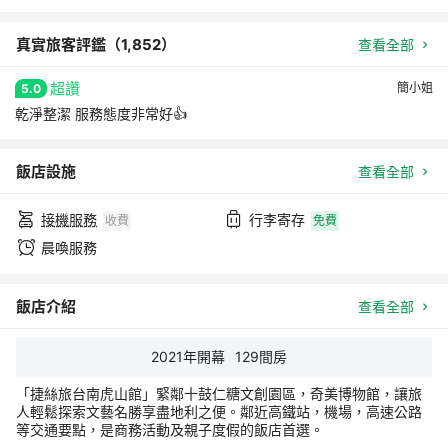
真實旅客評鑑（
1,852
）
查看全部
超讚
簡小姐
5.0
乾淨整潔 服務態度非常好👍
飯店設施
查看全部
接機服務
行李寄存
收費
免費
晨喚服務
飯店介紹
查看全部
2021
年開幕
129
間房
「捷絲旅台南虎山館」緊鄰十鼓仁糖文創園區，奇美博物館，讓旅
人輕鬆探索文藝名勝享盡地利之便。鄰近高鐵站，機場，高速公路
等交通要點，是商務活動及親子度假的飯店首選。