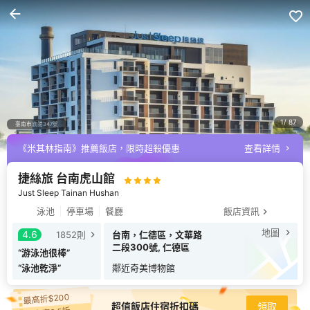
1
87
《米其林指南》推薦飯店，限時超殺優惠
查看詳情
臺南市旅館347號
捷絲旅 台南虎山館
Just Sleep Tainan Hushan
泳池
停車場
餐廳
飯店資訊
地圖
4.6
1852
則
台南，仁德區，文華路
二段300號, 仁德區
“
游泳池很棒
”
“
泳池乾淨
”
鄰近
奇美博物館
最高折$200
超值飯店住宿折扣碼
領取