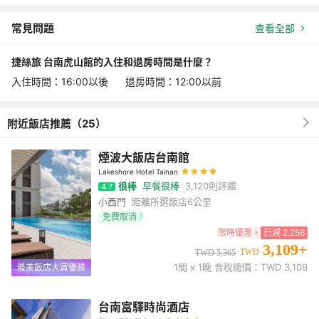
常見問題
查看全部
捷絲旅 台南虎山館的入住和退房時間是什麼？
入住時間：16:00以後 退房時間：12:00以前
附近飯店推薦（25）
煙波大飯店台南館
Lakeshore Hotel Tainan
很棒
早餐很棒
3,120
則評鑑
4.7
小西門
距離所選飯店
6公里
免費取消
限時優惠
已減
2,256
3,109
+
TWD
TWD
5,365
1
間 x
1
晚 含稅總價：TWD
3,109
最美飯店大賞優勝
台南富驛時尚酒店