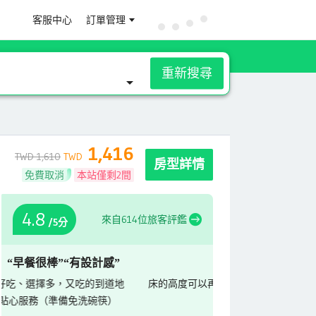
客服中心
訂單管理
重新搜尋
1,416
TWD 1,610
TWD
房型詳情
免費取消
本站僅剩2間
4.8
來自614位旅客評鑑
/5分
“早餐很棒”
“有設計感”
床的高度可以再高一些，會更好
飯店環境很舒適, 公
迎賓飲料, 房間寬敞