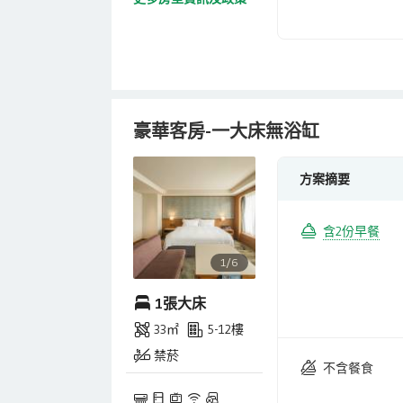
豪華客房-一大床無浴缸
方案摘要
含2份早餐
1/6
1張大床
33㎡
5-12樓
禁菸
不含餐食