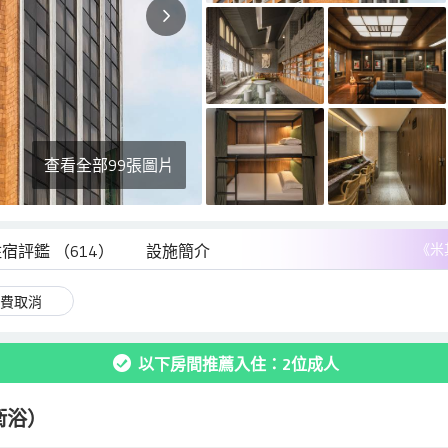
查看全部99張圖片
《米
住宿評鑑
（614）
設施簡介
費取消
以下房間推薦入住：2位成人
衛浴）