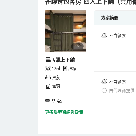
雀躍背包客房-四人上下舖（共用
方案摘要
不含餐食
1/4
4張上下舖
12㎡
8樓
禁菸
不含餐食
無窗
由代理商提供
更多房型資訊及政策