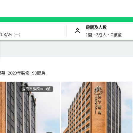
房間及人數
/08/24
(一)
1間・
2成人・
0孩童
開幕
2023年裝修
90間房
臺南市旅館060號
非常的棒餐飲好吃、選擇多，又吃的到道地
小吃⋯ 房間有貼心服務（準備免洗碗筷）