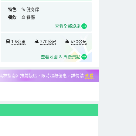
洗餐具用品。房間附
別。再加上有供應到
特色
健身房
很棒。遊戲區復古的
餐飲
餐廳
早餐有牛肉湯真的很加
查看全部設施
望...不過中西式都
餐提供的冷開水壺是放
1.6公里
370公尺
450公尺
有註明是烤箱用水, 
改成標註冷開水(烤箱
查看地圖 & 周邊景點
的方式可能會讓喝冷
烤箱搶水喝的感覺。
其林指南》推薦飯店，限時超殺優惠，詳情請
查看