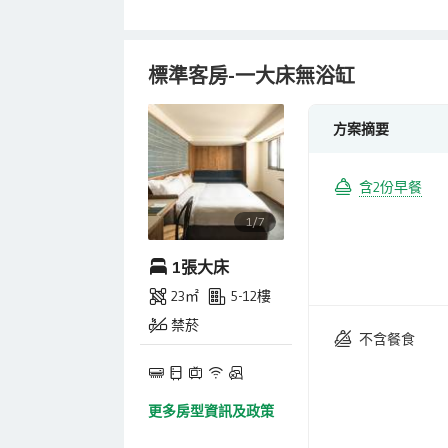
標準客房-一大床無浴缸
方案摘要
含2份早餐
1/7
1張大床
23㎡
5-12樓
禁菸
不含餐食
更多房型資訊及政策