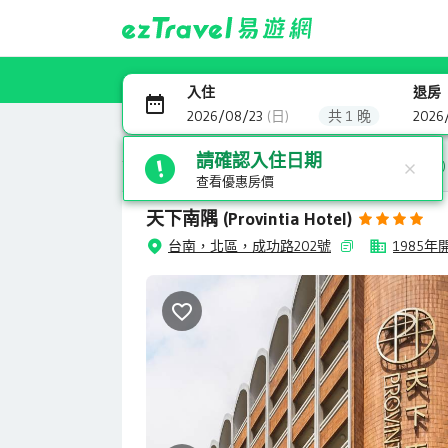
入住
退房
2026/08/23
(日)
共 1 晚
2026
請確認入住日期
首頁
全球訂房
台灣-台南
北區
天下南隅(Provintia Hotel)
查看優惠房價
天下南隅
(Provintia Hotel)
台南，北區，成功路202號
1985年
舊大樓翻修，內裝很漂亮，地點也很好，可
以逛赤嵌樓，附近也很多美食，步行就可以