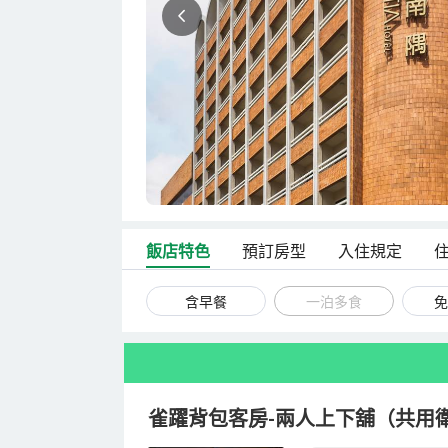
到！唯一美中不足就是房間空調聲音太大，
晚上很難睡😖
飯店特色
預訂房型
入住規定
含早餐
一泊多食
免
雀躍背包客房-兩人上下舖（共用