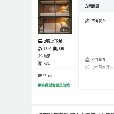
方案摘要
不含餐食
1/4
2張上下舖
15㎡
8樓
禁菸
不含餐食
無窗
由代理商提供
更多房型資訊及政策