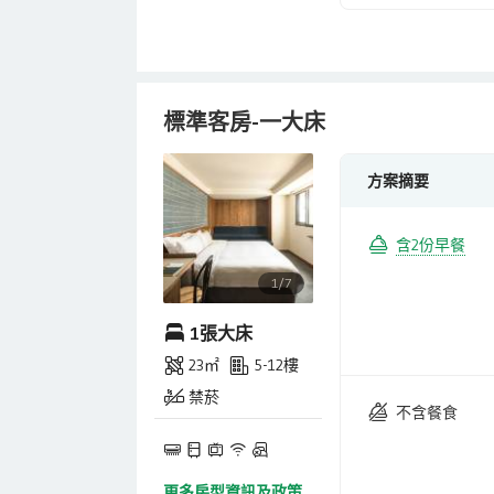
標準客房-一大床
方案摘要
含2份早餐
1/7
1張大床
23㎡
5-12樓
禁菸
不含餐食
更多房型資訊及政策