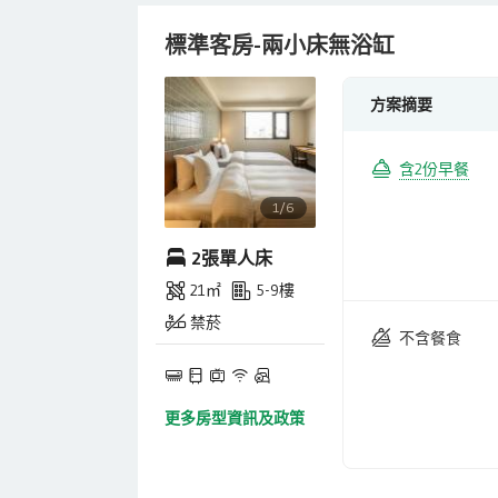
標準客房-兩小床無浴缸
方案摘要
含2份早餐
1/6
2張單人床
21㎡
5-9樓
禁菸
不含餐食
更多房型資訊及政策