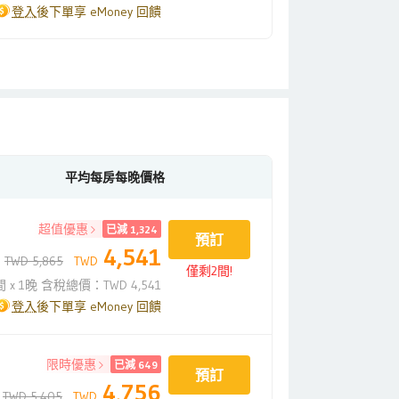
登入
後下單享 eMoney 回饋
平均每房每晚價格
超值優惠
已減 1,324
預訂
4,541
TWD 5,865
TWD
僅剩2間!
間 x 1晚 含稅總價：TWD 4,541
登入
後下單享 eMoney 回饋
限時優惠
已減 649
預訂
4,756
TWD 5,405
TWD