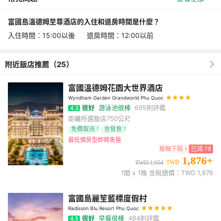
富國島溫德姆至尊酒店的入住和退房時間是什麼？
入住時間：15:00以後 退房時間：12:00以前
附近飯店推薦（25）
富國溫德姆花園大世界酒店
Wyndham Garden Grandworld Phu Quoc
很好
游泳池很棒
695
則評鑑
4.3
距離所選飯店
750公尺
免費取消
含餐食
最低價房型即將售罄
壓軸下殺
已減
78
1,876
+
TWD
TWD
1,954
1
間 x
1
晚 含稅總價：TWD
1,876
富國島麗笙藍標度假村
Radisson Blu Resort Phu Quoc
很好
早餐很棒
484
則評鑑
4.5