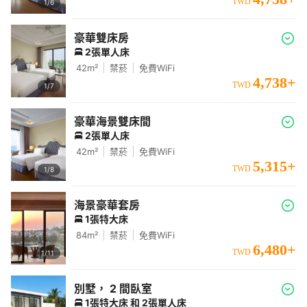
TWD
1/
6
豪華雙床房
2張單人床
42
m²
禁菸
免費WiFi
4,738
+
TWD
1/
7
豪華海景雙床間
2張單人床
42
m²
禁菸
免費WiFi
5,315
+
TWD
1/
8
海景豪華套房
1張特大床
84
m²
禁菸
免費WiFi
6,480
+
TWD
1/
11
別墅， 2 間臥室
1張特大床 和 2張單人床