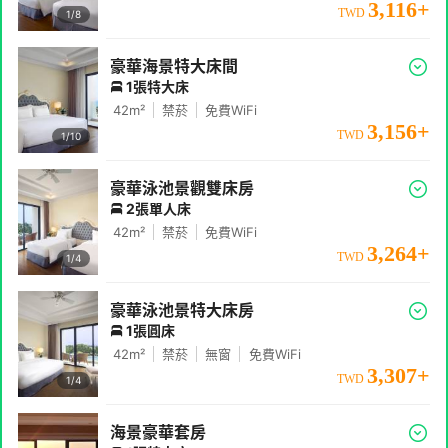
3,116
+
TWD
1/
8
豪華海景特大床間
1張特大床
42
m²
禁菸
免費WiFi
3,156
+
TWD
1/
10
豪華泳池景觀雙床房
2張單人床
42
m²
禁菸
免費WiFi
3,264
+
TWD
1/
4
豪華泳池景特大床房
1張圓床
42
m²
禁菸
無窗
免費WiFi
3,307
+
TWD
1/
4
海景豪華套房