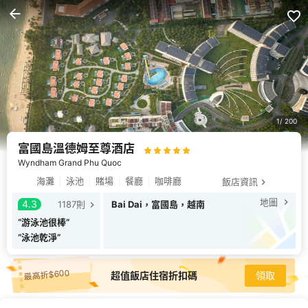
1
200
富國島溫德姆至尊酒店
Wyndham Grand Phu Quoc
海灘
泳池
賭場
餐廳
咖啡廳
飯店資訊
地圖
4.3
1187
則
Bai Dai，富國島，越南
“
游泳池很棒
”
“
泳池乾淨
”
最高折$600
超值飯店住宿折扣碼
領取