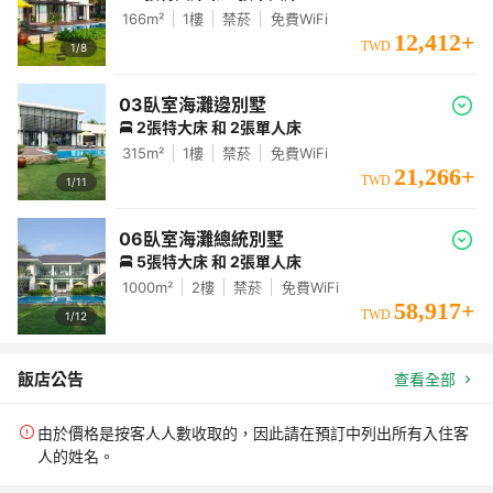
166
m²
1
樓
禁菸
免費WiFi
12,412
+
TWD
1/
8
03臥室海灘邊別墅
2張特大床 和 2張單人床
315
m²
1
樓
禁菸
免費WiFi
21,266
+
TWD
1/
11
06臥室海灘總統別墅
5張特大床 和 2張單人床
1000
m²
2
樓
禁菸
免費WiFi
58,917
+
TWD
1/
12
飯店公告
查看全部
由於價格是按客人人數收取的，因此請在預訂中列出所有入住客
人的姓名。