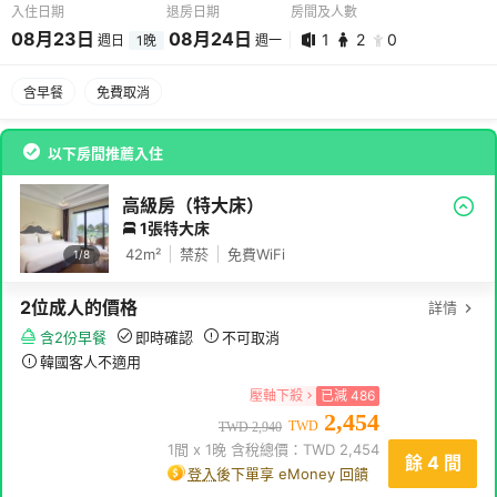
入住日期
退房日期
房間及人數
08
月
23
日
08
月
24
日
1
2
0
週日
1
晚
週一
08
月
23
日 -
08
月
24
日
含早餐
免費取消
1
2
0
以下房間推薦入住
高級房（特大床）
1張特大床
42
m²
禁菸
免費WiFi
1/
8
2
位成人
的價格
詳情
含2份早餐
即時確認
不可取消
韓國客人不適用
壓軸下殺
已減
486
2,454
TWD
TWD
2,940
1
間 x
1
晚 含稅總價：TWD
2,454
餘 4 間
登入
後下單享 eMoney 回饋