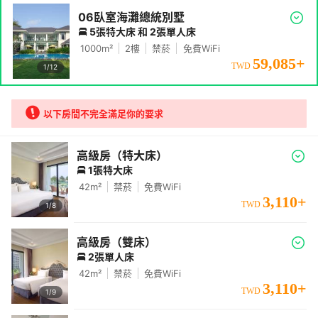
06臥室海灘總統別墅
5張特大床 和 2張單人床
1000
m²
2
樓
禁菸
免費WiFi
59,085
+
TWD
1/
12
以下房間不完全滿足你的要求
高級房（特大床）
1張特大床
42
m²
禁菸
免費WiFi
3,110
+
TWD
1/
8
高級房（雙床）
2張單人床
42
m²
禁菸
免費WiFi
3,110
+
TWD
1/
9