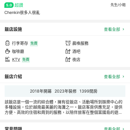
超讚
先生/小姐
5.0
Chenkin很多人很亂
飯店設施
查看全部
行李寄存
晨喚服務
免費
咖啡廳
酒吧
KTV
夜店
免費
飯店介紹
查看全部
2018
年開幕
2023
年裝修
1399
間房
該飯店是一個一流的綜合體，擁有從飯店、活動場所到娛樂中心的
多種設施，位於越南最美麗的海灘之一。飯店客房供應充足，提供
方便、高效的住宿和周到的服務，以陪伴旅客在整個富國島的遊
覽，特別是對於有孩子的家庭。
常見問題
查看全部