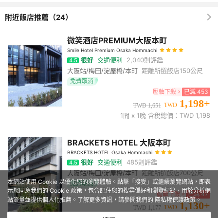
附近飯店推薦（24）
微笑酒店PREMIUM大阪本町
Smile Hotel Premium Osaka Hommachi
很好
交通便利
2,040
則評鑑
4.5
大阪站/梅田/淀屋橋/本町
距離所選飯店
150公尺
免費取消
壓軸下殺
已減
453
1,198
+
TWD
TWD
1,651
1
間 x
1
晚 含稅總價：TWD
1,198
BRACKETS HOTEL 大阪本町
BRACKETS HOTEL Osaka Hommachi
很好
交通便利
485
則評鑑
4.5
大阪站/梅田/淀屋橋/本町
距離所選飯店
700公尺
本網站使用 Cookie 以優化您的瀏覽體驗。點擊「接受」或繼續瀏覽網站，即表
免費取消
示您同意我們的 Cookie 政策，包含記住您的搜尋偏好和瀏覽紀錄、用於分析網
壓軸下殺
已減
47
站流量並提供個人化推薦。了解更多資訊，請參閱我們的
隱私權保護政策
。
1,130
+
TWD
TWD
1,177
1
間 x
1
晚 含稅總價：TWD
1,130