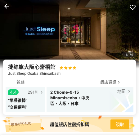
1
79
捷絲旅大阪心齋橋館
Just Sleep Osaka Shinsaibashi
餐廳
飯店資訊
地圖
4.4
291
則
2 Chome-9-15
Minamisenba，中央
“
早餐很棒
”
區，大阪，日本
“
交通便利
”
最高折$600
超值飯店住宿折扣碼
領取