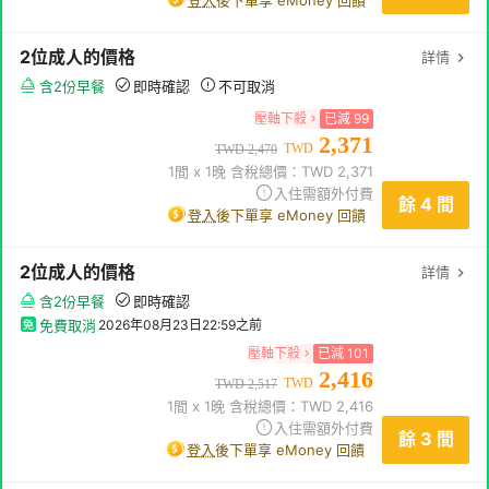
登入
後下單享 eMoney 回饋
2
位成人
的價格
詳情
含2份早餐
即時確認
不可取消
壓軸下殺
已減
99
2,371
TWD
TWD
2,470
1
間 x
1
晚 含稅總價：TWD
2,371
入住需額外付費
餘 4 間
登入
後下單享 eMoney 回饋
2
位成人
的價格
詳情
含2份早餐
即時確認
免費取消
2026年08月23日22:59
之前
壓軸下殺
已減
101
2,416
TWD
TWD
2,517
1
間 x
1
晚 含稅總價：TWD
2,416
入住需額外付費
餘 3 間
登入
後下單享 eMoney 回饋