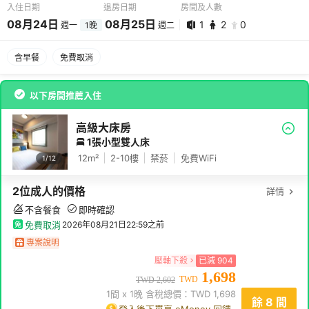
入住日期
退房日期
房間及人數
08
月
24
日
08
月
25
日
1
2
0
週一
1
晚
週二
08
月
24
日 -
08
月
25
日
含早餐
免費取消
1
2
0
以下房間推薦入住
高級大床房
1張小型雙人床
12
m²
2-10
樓
禁菸
免費WiFi
1/
12
2
位成人
的價格
詳情
不含餐食
即時確認
免費取消
2026年08月21日22:59
之前
專案說明
壓軸下殺
已減
904
1,698
TWD
TWD
2,602
1
間 x
1
晚 含稅總價：TWD
1,698
餘 8 間