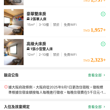
TWD
1/
13
豪華雙床房
2張單人床
15
m²
3-10
樓
禁菸
免費WiFi
1,957
+
TWD
1/
10
高級大床房
1張小型雙人床
12
m²
2-10
樓
禁菸
免費WiFi
2,323
+
TWD
1/
12
飯店公告
查看全部
據大阪府政條例，大阪府從2025年9月1日更改住宿稅。徵稅標
準根據住宿金額按每人每晚進行徵收。每晚住宿費在5千日元-1.5
萬日元每人每晚徵收200日元；1.5萬日元-2萬日元每人每晚徵收
400日元；2萬日元以上每人每晚徵收500日元。部分房價不包含
入住及孩童規定
查看全部
住宿稅，需客人另付前台，具體以飯店告知為準。