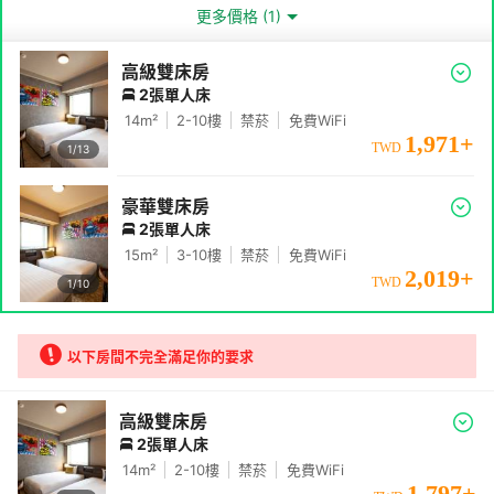
更多價格 (1)
高級雙床房
2張單人床
14
m²
2-10
樓
禁菸
免費WiFi
1,971
+
TWD
1/
13
豪華雙床房
2張單人床
15
m²
3-10
樓
禁菸
免費WiFi
2,019
+
TWD
1/
10
以下房間不完全滿足你的要求
高級雙床房
2張單人床
14
m²
2-10
樓
禁菸
免費WiFi
1,797
+