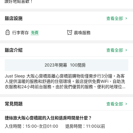
讚好地點喜歡！
飯店設施
查看全部
行李寄存
晨喚服務
免費
飯店介紹
查看全部
2023
年開幕
100
間房
Just Sleep 大阪心齋橋距離心齋橋筋購物街僅需步行3分鐘，為客
人提供溫暖的服務和舒適的住宿環境。飯店提供免費WiFi、自助洗
衣服務和24小時前台服務。由於我們優質的服務、便利的地理位置
以及在日語、中文和英語方面的流利程度，我們在Google評價中獲
得了4.9分的高評分，涵蓋心齋橋和難波地區。 為了方便客人，飯
店提供行李寄存服務。 Just Cafe 提供自助早餐，包括關西和台灣
常見問題
查看全部
風味的菜餚，以及麵包和吐司。軟性飲料、咖啡、熱茶和日式零嘴
可在13:00至23:00期間無限量供應。
捷絲旅大阪心齋橋館的入住和退房時間是什麼？
入住時間：15:00-次日01:00 退房時間：11:00以前