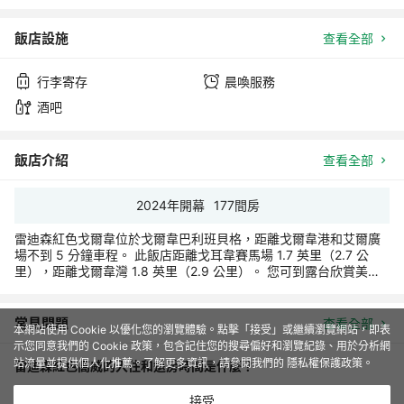
love it and it’s my Galway home from now onwards 🙏🏽🙏🏽🙏🏽
飯店設施
查看全部
行李寄存
晨喚服務
酒吧
飯店介紹
查看全部
2024
年開幕
177
間房
雷迪森紅色戈爾韋位於戈爾韋巴利班貝格，距離戈爾韋港和艾爾廣
場不到 5 分鐘車程。 此飯店距離戈耳韋賽馬場 1.7 英里（2.7 公
里），距離戈爾韋灣 1.8 英里（2.9 公里）。 您可到露台欣賞美
景，還可利用免費 WiFi和旅遊/票務服務等服務和設施。 您可以到
餐廳享用一頓美餐；也可去飯店的咖啡館吃些點心。想放鬆一下？
這裡有 2 間酒吧/酒廊供您選擇，可以小酌幾杯，輕鬆一下。自助式
常見問題
查看全部
本網站使用 Cookie 以優化您的瀏覽體驗。點擊「接受」或繼續瀏覽網站，即表
早餐（收費）供應時間為：週一至週五 07:30 至 10:30，週末
示您同意我們的 Cookie 政策，包含記住您的搜尋偏好和瀏覽紀錄、用於分析網
07:00 至 11:00。 特色服務/設施包括商務中心、快速入住和快速退
站流量並提供個人化推薦。了解更多資訊，請參閱我們的
隱私權保護政策
。
雷迪森紅色高威的入住和退房時間是什麼？
房。這家飯店的活動設施包括會議中心和9 間會議室。飯店提供免
費自助停車。 有 177 間空調客房提供迷你吧和義式濃縮咖啡機；您
入住時間：15:00以後 退房時間：12:00以前
定能在旅途中找到家的舒適。配備淋浴設施的私人浴室提供大花灑
接受