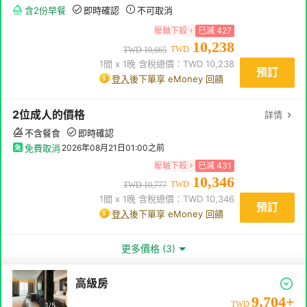
含2份早餐
即時確認
不可取消
壓軸下殺
已減
427
10,238
TWD
TWD
10,665
1
間 x
1
晚 含稅總價：TWD
10,238
預訂
登入
後下單享 eMoney 回饋
2
位成人
的價格
詳情
不含餐食
即時確認
免費取消
2026年08月21日01:00
之前
壓軸下殺
已減
431
10,346
TWD
TWD
10,777
1
間 x
1
晚 含稅總價：TWD
10,346
預訂
登入
後下單享 eMoney 回饋
更多價格 (3)
高級房
9,704
+
TWD
1/
5