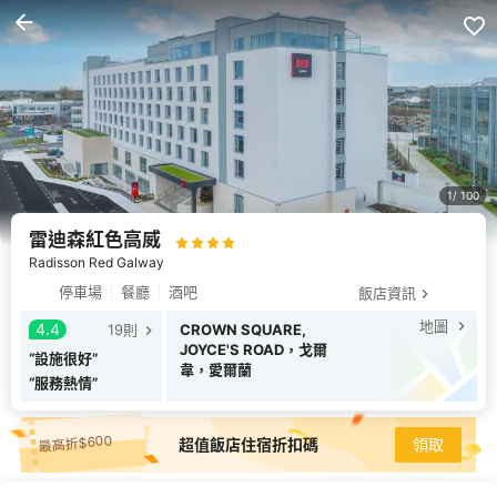
1
100
雷迪森紅色高威
Radisson Red Galway
停車場
餐廳
酒吧
飯店資訊
地圖
4.4
19
則
CROWN SQUARE,
JOYCE'S ROAD，戈爾
“
設施很好
”
韋，愛爾蘭
“
服務熱情
”
最高折$600
超值飯店住宿折扣碼
領取