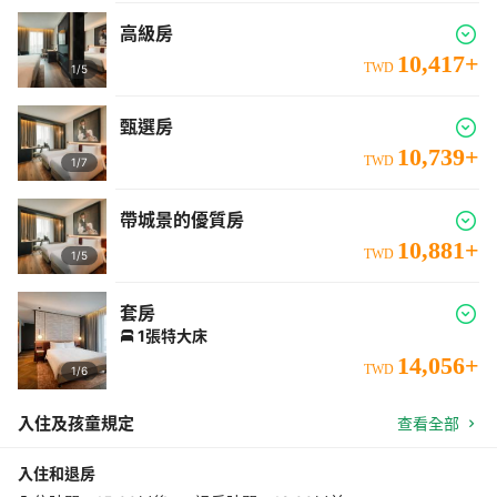
高級房
10,417
+
TWD
1/
5
甄選房
10,739
+
TWD
1/
7
帶城景的優質房
10,881
+
TWD
1/
5
套房
1張特大床
14,056
+
TWD
1/
6
入住及孩童規定
查看全部
入住和退房