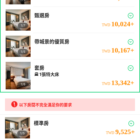
甄選房
10,024
+
TWD
1/
7
帶城景的優質房
10,167
+
TWD
1/
5
套房
1張特大床
13,342
+
TWD
1/
6
以下房間不完全滿足你的要求
標準房
9,525
+
TWD
1/
5