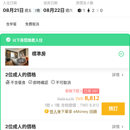
入住日期
退房日期
房間及人數
08
月
21
日
08
月
22
日
1
2
0
週五
1
晚
週六
08
月
21
日 -
08
月
22
日
含早餐
免費取消
1
2
0
以下房間推薦入住
標準房
1/
5
2
位成人
的價格
詳情
不含餐食
即時確認
不可取消
壓軸下殺
已減
367
8,812
TWD
TWD
9,179
1
間 x
1
晚 含稅總價：TWD
8,812
預訂
登入
後下單享 eMoney 回饋
2
位成人
的價格
詳情