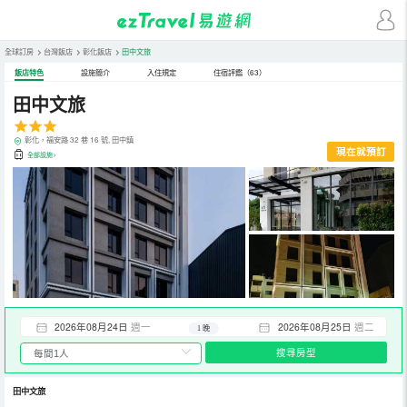
全球訂房
>
台灣飯店
>
彰化飯店
>
田中文旅
飯店特色
設施簡介
入住規定
住宿評鑑（63）
田中文旅
彰化，福安路 32 巷 16 號, 田中鎮
現在就預訂
全部設施>
2026年08月24日
週一
2026年08月25日
週二
1 晚
搜尋房型
田中文旅