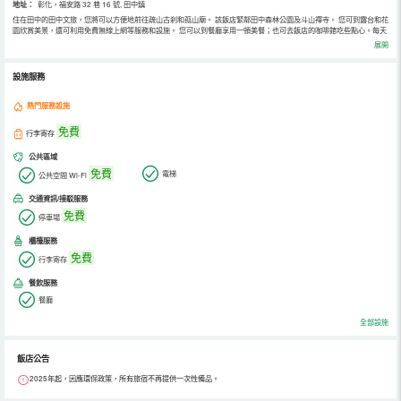
地址：
彰化，福安路 32 巷 16 號, 田中鎮
住在田中的田中文旅，您將可以方便地前往疏山古剎和孤山廟。 該飯店緊鄰田中森林公園及斗山禪寺。 您可到露台和花
園欣賞美景，還可利用免費無線上網等服務和設施。 您可以到餐廳享用一頓美餐；也可去飯店的咖啡館吃些點心。每天
一次免費招待會舉行免費招待會，您可以藉此結識其他住客。每日 07:00 至 10:00 提供免費的當地美食早餐。 特色服
展開
務/設施包括24 小時商務中心、大堂免費報紙和24 小時前台服務。飯店提供免費自助停車。 有 20 間空調客房提供液晶
電視；您定能在旅途中找到家的舒適。免費無線上網讓您與朋友保持聯繫；有線節目可滿足您的娛樂需求。浴室提供浴
缸或淋浴，配有大花灑淋浴噴頭和免費洗浴用品。便利設施包括書桌和電熱水壺；而且每天提供客房服務。
設施服務
熱門服務設施
免費
行李寄存
公共區域
免費
電梯
公共空間 Wi-Fi
交通資訊/接駁服務
免費
停車場
櫃檯服務
免費
行李寄存
餐飲服務
餐廳
全部設施
飯店公告
2025年起，因應環保政策，所有旅宿不再提供一次性備品。