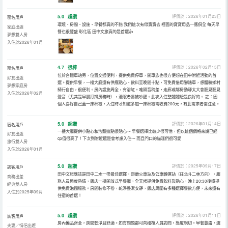
5.0
超讚
評價於：2026年01月23日
匿名用戶
環境、房間、設施、早餐都真的不錯 我們這次有帶寶寶去 裡面的寶寶用品一應俱全 每天早
家庭出遊
餐也很豐盛 彰化區 田中文旅真的是首選👍
夢想雙人房
入住於2026年01月
4.7
很棒
評價於：2026年02月15日
匿名用戶
位於台鐵車站旁，位置交通便利，提供免費停車，開車族也很方便想在田中附近活動的首
好友出遊
選。提供早餐，一樓大廳還有供應點心、飲料至晚間十點，可免費借用腳踏車，想體驗鄉村
夢想家庭房
騎行自由，很便利。房內設施周全，有浴缸。唯隔音稍差，走廊或鄰房動靜太大會聽見聽見
入住於2026年02月
聲音（尤其是早晨打掃房務時），淺眠者易被吵醒。此次入住整體體驗是良好的。 註：因
個人喜好自己蓋一床棉被，入住時才知道多加一床棉被需收費200元，有此需求者需注意。
5.0
超讚
評價於：2026年01月14日
匿名用戶
一樓大廳提供小點心和泡麵這點很貼心～ 早餐選擇比較少很可惜，但以這個價格來說已經
好友出遊
cp值很高了！下次到附近還是會考慮入住～ 而且門口的貓咪們很可愛
旅行雙人房
入住於2026年01月
5.0
超讚
評價於：2025年09月17日
訪客用戶
田中文旅應該是田中二水一帶最佳選擇，距離火車站及公車轉運站（往北斗二林方向），服
商務出差
務人員態度熱情，飯店一樓開放式早餐廳，全天候提供免費飲料及點心，晚上20:30後還提
經典雙人房
供免費泡麵服務。房間裝修不俗，乾淨整潔安靜，飯店周圍有多種選擇餐飲方便，未來還有
入住於2025年09月
住宿的首選！
5.0
超讚
評價於：2026年01月11日
訪客用戶
房內備品齊全，房間乾淨且舒適。如有問題都可向櫃檯人員詢問，態度親切。早餐豐盛，選
夫妻／情侶出遊