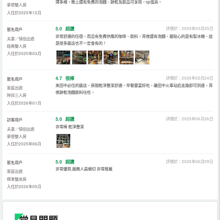
擇多樣。晚上還有免費的泡麵、餅乾及飲品可享用，cp值高。
夢想雙人房
入住於2025年12月
5.0
超讚
評價於：2025年03月25日
匿名用戶
非常舒適的住宿，而且有免費供應的咖啡、飲料，宵夜還有泡麵，最貼心的是有製冰機，這
夫妻／情侶出遊
是很多飯店也不一定會有的！
經典雙人房
入住於2025年03月
4.7
很棒
評價於：2026年02月24日
匿名用戶
來田中必住的飯店，房間乾淨整潔舒適，早餐豐富好吃，離田中火車站近走路即可到達，宵
家庭出遊
夜餅乾泡麵飲料任吃，
時尚三人房
入住於2026年01月
5.0
超讚
評價於：2025年06月26日
訪客用戶
非常棒 乾淨整潔
夫妻／情侶出遊
夢想雙人房
入住於2025年06月
5.0
超讚
評價於：2026年06月09日
匿名用戶
非常優質,服務人員親切 非常推薦
家庭出遊
標準雙床房
入住於2026年05月