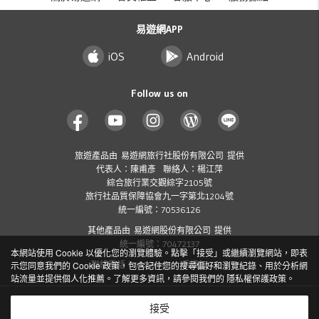
易遊網APP
iOS
Android
Follow us on
旅遊產品由 易遊網旅行社股份有限公司 提供
代表人：陳甫彥 聯絡人：楊江萍
綜合旅行業交觀綜字2105號
旅行社品質保障協會九一字第北1204號
統一編號：70536126
其他產品由 易遊網股份有限公司 提供
統一編號：70472137
本網站使用 Cookie 以優化您的瀏覽體驗。點擊「接受」或繼續瀏覽網站，即表
示您同意我們的 Cookie 政策，包含記住您的搜尋偏好和瀏覽紀錄、用於分析網
聯絡電話：412-8001 ( 手機加 02 )
站流量並提供個人化推薦。了解更多資訊，請參閱我們的
隱私權保護政策
。
Copyright
2026 ezTravel Co., Ltd. All rights reserved.
©
接受
隱私權保護政策及個資聲明
交易安全