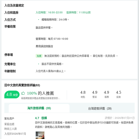
入住及孩童規定
入住和退房
入住時間：16:00-22:00 退房時間：11:00以前
入住方式
•
櫃檯服務時間：24小時。
早餐政策
飯店提供早餐。
營業時間：每天 07:00-10:00
費用請諮詢飯店
停車場
無法提前預約：飯店附近提供公共停車場
。
車位有限，先到先停
。
免費
充電車位
•
飯店不提供充電樁。
年齡限制
入住代表人需為20歲以上。
田中文旅的真實旅客評論(63)
4.8
4.9
4.9
4.5
100%
的人推薦
4.8
/5分
地點
整潔
服務
設施
易遊網旅遊評鑑由真實飯店旅客提供的評鑑。
海外旅客評鑑 (35)
台灣遊客評鑑 (28)
4.7
很棒
評價於：2026年07月31日
匿名用戶
田中文旅很棒的文青風格，很棒的位置，位於田中車站旁步行3分鐘即可到達。有提供免費
家庭出遊
的飲料、餅乾點心及宵夜的泡麵。
時尚三人房
入住於2026年07月