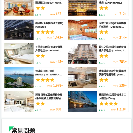
糧道街店) (Enjoy Youth
樓店) (ZHEN HOTEL)
Hostel (Wuhan
Liangdao Street))
137+
712+
TWD
TWD
3.9
/ 5
4.5
/ 5
棲酒店(黃鶴樓長江大橋店)
大城小院民宿(武漢黃鶴樓
(QI hotel)
戶部巷店) (Dacheng
Courtyard B&B)
1,938+
314+
TWD
TWD
4.8
/ 5
4.2
/ 5
天星青年客棧(武漢黃鶴樓
錦江之星(武漢中華路黃鶴
戶部巷店) (star hotel
樓戶部巷店) (Jinjiang Inn
(Wuhan Huanghe Tower
(Wuhan Zhonghua
Hubu Alley))
Road, Yellow Crane
Tower, Hubu Alley))
445+
783+
TWD
TWD
4.6
/ 5
4.5
/ 5
武漢晴川假日酒店
武漢漢宮銀座公寓(曇華林
(Holiday Inn WUHAN
武勝門地鐵站店) (Han
RIVERSIDE by IHG)
Palace Ginza
Apartment)
1,978+
536+
TWD
TWD
4.7
/ 5
3.9
/ 5
若鄰·服務式黃鶴景觀公寓
藝龍酒店(武漢黃鶴樓長江
(曇華林|積玉橋雙地鐵站
大橋店) (Elong
店) (Ruolin Serviced
Hotel(Wuhan Yellow
View Apartment
Crane Tower and
(Tanhualin and Jiyuqiao
Yangtze River Bridge
808+
1,218+
TWD
TWD
4.6
/ 5
4.9
/ 5
Dual Metro Station))
Branch))
常見問題