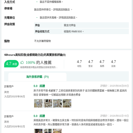
入住方式
•
飯店不提供櫃檯服務。
停車場
飯店提供停車位，詳情請諮詢飯店
。
充電車位
•
飯店提供充電樁，詳情請諮詢飯店。
押金政策
押金
需支付押金
押金收取方式
收取約 RMB 500。
寵物
不允許攜帶寵物
48hours高知民宿(金都側路分店)的真實旅客評論(0)
4.7
4.7
4.7
4.7
100%
的人推薦
4.7
/5分
地點
整潔
服務
設施
易遊網旅遊評鑑由真實飯店旅客提供的評鑑。
海外旅客評鑑 (71)
5.0
超讚
評價於：2025年08月09日
訪客用戶
房子非常不錯 老顧客了 之前住過房東家別的房子 這次的體驗更震撼 一線無敵江景 超高的
其他
挑空 豪華裝修 一切都超出預期 非常適合聚會
入住於2025年08月
5.0
超讚
評價於：2026年02月19日
訪客用戶
房間真是非常大，確實有五房五衞。特別好的是有四個房間都是自帶洗手間的，還有一個公
其他
共的洗手間，所以整體都非常方便，很適合人多的家庭或者朋友組合一起住。
入住於2026年02月