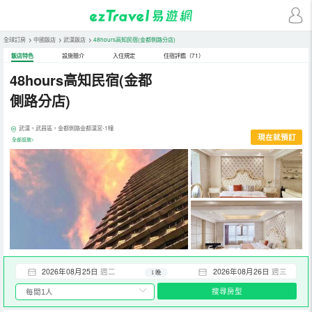
全球訂房
>
中國飯店
>
武漢飯店
>
48hours高知民宿(金都側路分店)
飯店特色
設施簡介
入住規定
住宿評鑑（71）
48hours高知民宿(金都
側路分店)
武漢，武昌區，金都側路金都漢宮-1幢
現在就預訂
全部設施>
2026年08月25日
週二
2026年08月26日
週三
1 晚
搜尋房型