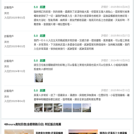
5.0
超讚
評價於：2025年03月28日
訪客用戶
臨時預訂的民宿，到的很晚，還遇到了武漢特級大風，但管家主理人很貼心，提前幫忙給準
其他
備和安排好了一切，讓我們無憂入住。房子很大很豪華也根乾淨，設施設備都很完善好用，
入住於2025年03月
還有大浴缸、智能馬桶、麻將房。朋友們都很喜歡，陰雨天的長江也很震撼，天氣好時，不
難想象，會跟圖片裡一樣壯闊好看。
5.0
超讚
評價於：2025年03月27日
訪客用戶
我們一行十人入住五天四晚感覺非常舒適，交通方便，環境優雅，風景優美，可以看江景夜
其他
景，非常漂亮，下次過來武漢人多還會住這裡，感謝管家的熱情接待，及時解決困難，我們
入住於2025年03月
入住非常滿意，愉快結束旅行，感謝管家，感謝清潔阿姨
5.0
超讚
評價於：2024年10月29日
訪客用戶
過生日住進去體驗感特別好晚上可以看看江景燈光房間也挺大可以住很多人 小姐姐的服務
其他
態度和人都特別好
入住於2024年10月
5.0
超讚
評價於：2025年04月13日
訪客用戶
房東人非常好，送了一提礦泉水，溝通快。房間乾淨無異味，位置好找，小區管理嚴格，離
其他
曇華林和糧道街都比較近，值得推薦。適合全家出遊和朋友聚會
入住於2025年04月
48hours高知民宿(金都側路分店)
附近飯店推薦
享趣青年旅館(武漢黃鶴樓
臻酒店(武漢長江大橋黃鶴