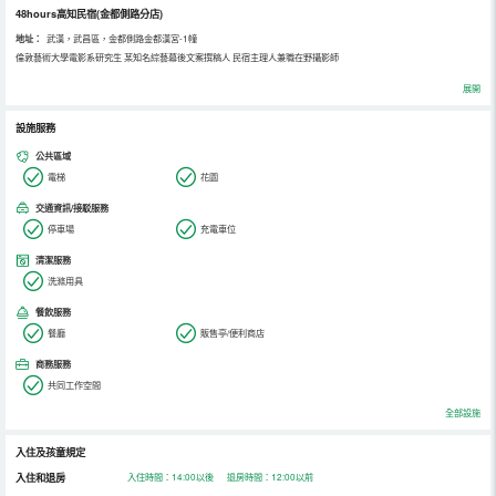
48hours高知民宿(金都側路分店)
地址：
武漢，武昌區，金都側路金都漢宮-1幢
倫敦藝術大學電影系研究生 某知名綜藝幕後文案撰稿人 民宿主理人兼職在野攝影師
展開
設施服務
公共區域
電梯
花園
交通資訊/接駁服務
停車場
充電車位
清潔服務
洗滌用具
餐飲服務
餐廳
販售亭/便利商店
商務服務
共同工作空間
全部設施
入住及孩童規定
入住和退房
入住時間：14:00以後 退房時間：12:00以前