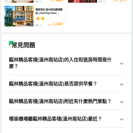
868+
571+
TWD
TWD
4.5
/ 5
3.9
/ 5
漢庭酒店(溫州南站園博園
店) (HanTing Hotel
(Wenzhou South
Station Garden Expo
Park))
1,144+
TWD
4.8
/ 5
常見問題
甌林精品客棧(溫州南站店)的入住和退房時間是什
麼？
甌林精品客棧(溫州南站店)是否提供早餐？
甌林精品客棧(溫州南站店)附近有什麼熱門景點？
哪座機場離甌林精品客棧(溫州南站店)最近？