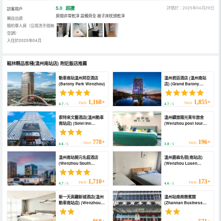
5.0
超讚
評價於：2025年04月29日
訪客用戶
房間非常乾淨 設備齊全 被子床枕頭乾淨
獨自出遊
簡約單人房（公用洗手間無
空調）
入住於2025年04月
甌林精品客棧(溫州南站店)
附近飯店推薦
動車南站溫州邦臣酒店
溫州君廷酒店 (溫州南站
(Barony Park Wenzhou)
店) (Grand Barony
Wenzhou)
1,168+
1,855+
TWD
TWD
4.7
/ 5
4.7
/ 5
索特來文藝酒店(溫州動車
溫州驛旅陽光青年旅舍
南站店) (Sotel Inn
(Wenzhou post tour
(Wenzhou South
Sunshine Youth Hostel)
Railway Station))
778+
196+
TWD
TWD
4.6
/ 5
3.8
/ 5
溫州南站開元名庭酒店
溫州鹿森名宿(南站店)
(Wenzhou South
(Wenzhou Lusen
Station Maison New
Mingsu)
Century Hotel)
1,710+
173+
TWD
TWD
4.7
/ 5
4.6
/ 5
新一天高鐵新城酒店(溫州
溫州站南商務賓館
動車南站店) (Wenzhou
(Zhannan Business
New Day High-speed
Hotel)
Railway Business
Hotel)