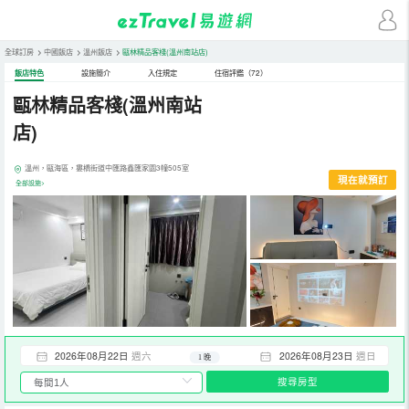
全球訂房
>
中國飯店
>
溫州飯店
>
甌林精品客棧(溫州南站店)
飯店特色
設施簡介
入住規定
住宿評鑑（72）
甌林精品客棧(溫州南站
店)
溫州，甌海區，婁橋街道中匯路鑫匯家園3幢505室
現在就預訂
全部設施>
2026年08月22日
週六
2026年08月23日
週日
1 晚
搜尋房型