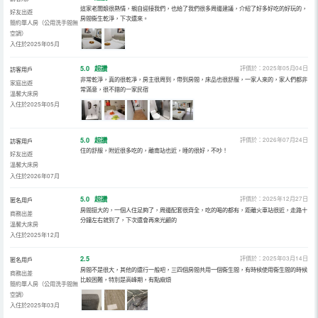
這家老闆娘很熱情，親自迎接我們，也給了我們很多周邊建議，介紹了好多好吃的好玩的，
好友出遊
房間衞生乾淨，下次還來。
簡約單人房（公用洗手間無
空調）
入住於2025年05月
5.0
超讚
評價於：2025年05月04日
訪客用戶
非常乾淨，真的很乾凈，房主很周到，帶到房間，床品也很舒服，一家人來的，家人們都非
家庭出遊
常滿意，很不錯的一家民宿
溫馨大床房
入住於2025年05月
5.0
超讚
評價於：2026年07月24日
訪客用戶
住的舒服，附近很多吃的，離南站也近，睡的很好，不吵！
好友出遊
溫馨大床房
入住於2026年07月
5.0
超讚
評價於：2025年12月27日
匿名用戶
房間挺大的，一個人住足夠了，周邊配套很齊全，吃的喝的都有，距離火車站很近，走路十
商務出差
分鐘左右就到了，下次還會再來光顧的
溫馨大床房
入住於2025年12月
2.5
評價於：2025年03月14日
匿名用戶
房間不是很大，其他的還行一般吧，三四個房間共用一個衞生間，有時候使用衞生間的時候
商務出差
比較困難，特別是高峰期，有點麻煩
簡約單人房（公用洗手間無
空調）
入住於2025年03月