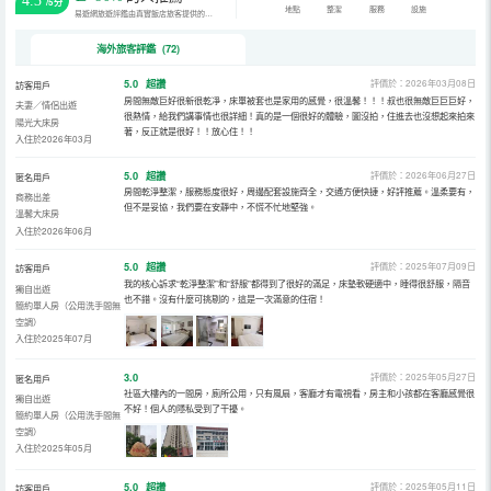
4.3
/5分
地點
整潔
服務
設施
易遊網旅遊評鑑由真實飯店旅客提供的評鑑。
海外旅客評鑑 (72)
5.0
超讚
評價於：2026年03月08日
訪客用戶
房間無敵巨好很新很乾凈，床單被套也是家用的感覺，很溫馨！！！叔也很無敵巨巨巨好，
夫妻／情侶出遊
很熱情，給我們講事情也很詳細！真的是一個很好的體驗，圖沒拍，住進去也沒想起來拍來
陽光大床房
著，反正就是很好！！放心住！！
入住於2026年03月
5.0
超讚
評價於：2026年06月27日
匿名用戶
房間乾淨整潔，服務態度很好，周邊配套設施齊全，交通方便快捷，好評推薦。溫柔要有，
商務出差
但不是妥協，我們要在安靜中，不慌不忙地堅強。
溫馨大床房
入住於2026年06月
5.0
超讚
評價於：2025年07月09日
訪客用戶
我的核心訴求“乾淨整潔”和“舒服”都得到了很好的滿足，床墊軟硬適中，睡得很舒服，隔音
獨自出遊
也不錯。沒有什麼可挑剔的，這是一次滿意的住宿！
簡約單人房（公用洗手間無
空調）
入住於2025年07月
3.0
評價於：2025年05月27日
匿名用戶
社區大樓內的一間房，廁所公用，只有風扇，客廳才有電視看，房主和小孩都在客廳感覺很
獨自出遊
不好！個人的隱私受到了干擾。
簡約單人房（公用洗手間無
空調）
入住於2025年05月
5.0
超讚
評價於：2025年05月11日
訪客用戶