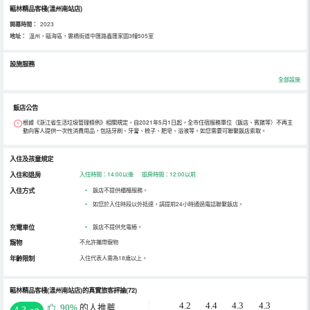
甌林精品客棧(溫州南站店)
開幕時間：
2023
地址：
溫州，甌海區，婁橋街道中匯路鑫匯家園3幢505室
設施服務
全部設施
飯店公告
根據《浙江省生活垃圾管理條例》相關規定，自2021年5月1日起，全市住宿服務單位（飯店、賓館等）不再主
動向客人提供一次性消費用品，包括牙刷、牙膏、梳子、肥皂、浴液等。如您需要可聯繫飯店索取。
入住及孩童規定
入住和退房
入住時間：14:00以後 退房時間：12:00以前
入住方式
•
飯店不提供櫃檯服務。
•
如您於入住時段以外抵達，請提前24小時通過電話聯繫飯店。
充電車位
•
飯店不提供充電樁。
寵物
不允許攜帶寵物
年齡限制
入住代表人需為18歲以上。
甌林精品客棧(溫州南站店)的真實旅客評論(72)
4.2
4.4
4.3
4.3
90%
的人推薦