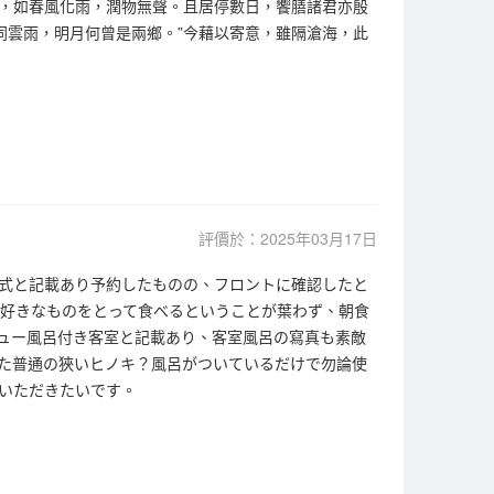
，如春風化雨，潤物無聲。且居停數日，饗膳諸君亦殷
同雲雨，明月何曾是兩鄉。”今藉以寄意，雖隔滄海，此
評價於：2025年03月17日
式と記載あり予約したものの、フロントに確認したと
は好きなものをとって食べるということが葉わず、朝食
ュー風呂付き客室と記載あり、客室風呂の寫真も素敵
た普通の狹いヒノキ？風呂がついているだけで勿論使
いただきたいです。