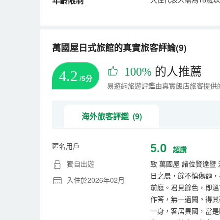
年齡限制
萬國屋日式旅館的真實旅客評論(9)
100%
的人推薦
4.2
/5分
易遊網旅遊評鑑由真實飯店旅客提供
海外旅客評鑑 (9)
5.0
匿名用戶
超讚
獨自出遊
致 萬國屋 諸位賢達
日之晨，餘不慎傷麵，
入住於2026年02月
前庭。君見餘色，即溫
作答，無一遺闕。得其
一身，客居異國，當是