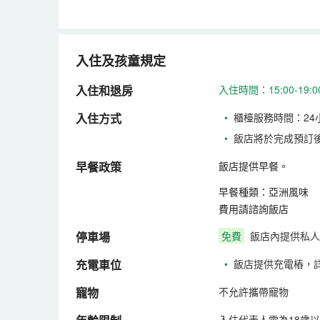
入住及孩童規定
入住和退房
入住時間：15:00-19
入住方式
•
櫃檯服務時間：24
•
飯店將於完成預訂
早餐政策
飯店提供早餐。
早餐種類：亞洲風味
費用請諮詢飯店
停車場
免費
飯店內提供私人
充電車位
•
飯店提供充電樁，
寵物
不允許攜帶寵物
入住代表人需為18歲