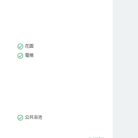
花園
電梯
公共浴池