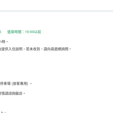
:00 退房時間：10:00以前
小時。
後提供入住說明，若未收到，請向易遊網詢問。
停車場 (旅客專用)
。
詳情請諮詢飯店。
以上。