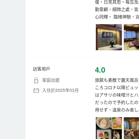
復，日見其愈。每念及
勤垂顧，細微之處，皆
心同輝。 臨楮神馳，
4.0
訪客用戶
家庭出遊
旅館も素敵で露天風呂
ころコロナ以降ビュッ
入住於2025年03月
はアサリの味噌汁とハ
だったので予約したの
用せず、溫泉のみ楽し