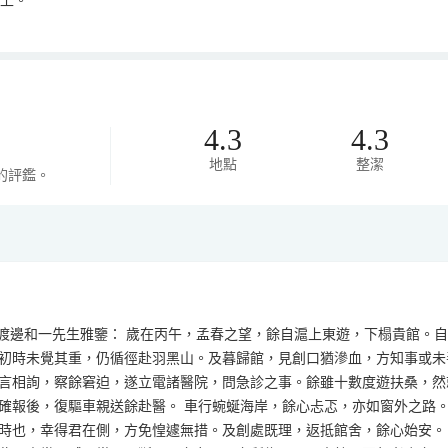
4.3
4.3
地點
整潔
的評鑑。
暨 渡邊和一先生雅鑒： 歲在丙午，孟春之望，餘自滬上東遊，下榻貴館。
初時未覺其重，仍循徑赴羽黑山。及暮歸館，見創口猶滲血，方知事或未
言相詢，察餘窘迫，遂立電諸醫院，問急診之事。餘雖十數度遊扶桑，然
確報後，復驅車親送餘赴醫。 車行蜿蜒海岸，餘心忐忑，亦如窗外之路
時也，幸得君在側，方免惶遽無措。及創處既理，返抵館舍，餘心始安。