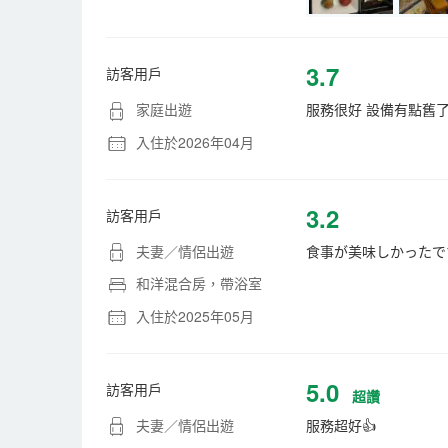
3.7
訪客用戶
家庭出遊
服務很好 設備有點舊
入住於2026年04月
3.2
訪客用戶
夫妻／情侶出遊
食事が美味しかったで
和洋混合房，帶浴室
入住於2025年05月
5.0
訪客用戶
超讚
夫妻／情侶出遊
服務超好👍