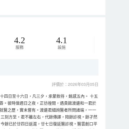
4.2
4.1
服務
設施
評價於：2026年03月05日
自十四日至十六日，凡三夕，承蒙款待，銘感五內。 十五
善。彼時值週日之夜，正彷徨間，遇貴館渡邊和一君於
就醫之歷，實未嘗有。渡邊君細詢醫者所問諸端，一一
。三刻方至，君不離左右，代餘傳譯，陪餘診視。餘孑然
 今餘已於廿四日返滬，廿七日復延醫診視。醫雲創口平