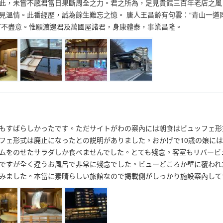
此，未嘗不感君當日果斷周全之力。君之所為，足見貴館三百年老店之風
見溫情。此番經歷，誠為餘生難忘之憶。 唐人王昌齡有句雲：“青山一道
言不盡意。惟願渡邊君及萬國屋諸君，身康體泰，事業昌隆。
もすばらしかったです。ただサイトがわの案內には朝食はビュッフェ形
フェ形式は廃止になったとの説明がありました。おかげで10歳の娘に
ムをのせたサラダしか食べませんでした。とても殘念。客室もリバービ
ですが全く違うお風呂で非常に殘念でした。ビューどころか壁に覆われ
みました。本當に素晴らしい旅館なので掲載側がしっかり施設案內して