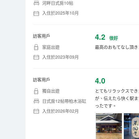
河畔日式房10帖
入住於2025年10月
4.2
訪客用戶
很好
家庭出遊
最高のおもてなし頂き
入住於2023年09月
4.0
訪客用戶
獨自出遊
とてもリラックスでき
が、伝えたら快く駅ま
日式房12帖帶柏木浴缸
ったです。
入住於2026年02月