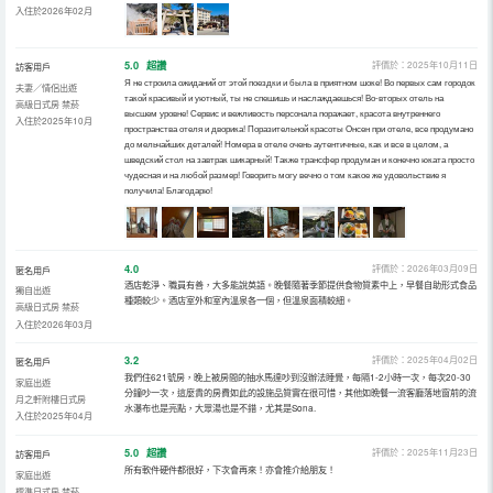
入住於2026年02月
5.0
超讚
評價於：2025年10月11日
訪客用戶
Я не строила ожиданий от этой поездки и была в приятном шоке! Во первых сам городок
夫妻／情侶出遊
такой красивый и уютный, ты не спешишь и наслаждаешься! Во-вторых отель на
高級日式房 禁菸
высшем уровне! Сервис и вежливость персонала поражает, красота внутреннего
入住於2025年10月
пространства отеля и дворика! Поразительной красоты Онсен при отеле, все продумано
до мельчайших деталей! Номера в отеле очень аутентичные, как и все в целом, а
шведский стол на завтрак шикарный! Также трансфер продуман и конечно юката просто
чудесная и на любой размер! Говорить могу вечно о том какое же удовольствие я
получила! Благодарю!
4.0
評價於：2026年03月09日
匿名用戶
酒店乾淨、職員有善，大多能說英語。晚餐隨著季節提供食物質素中上，早餐自助形式食品
獨自出遊
種類較少。酒店室外和室內溫泉各一個，但溫泉面積較細。
高級日式房 禁菸
入住於2026年03月
3.2
評價於：2025年04月02日
匿名用戶
我們住621號房，晚上被房間的抽水馬達吵到沒辦法睡覺，每隔1-2小時一次，每次20-30
家庭出遊
分鐘吵一次，這麼貴的房費如此的設施品質實在很可惜，其他如晩餐一流客廳落地窗前的流
月之軒附樓日式房
水瀑布也是亮點，大眾湯也是不錯，尤其是Sona.
入住於2025年04月
5.0
超讚
評價於：2025年11月23日
訪客用戶
所有軟件硬件都很好，下次會再來！亦會推介給朋友！
家庭出遊
標準日式房 禁菸