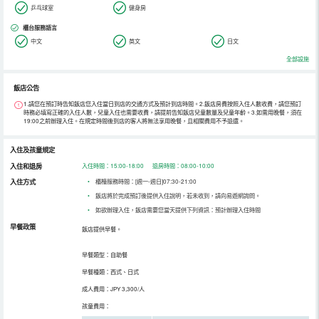
乒乓球室
健身房
櫃台服務語言
中文
英文
日文
全部設施
飯店公告
1.請您在預訂時告知飯店您入住當日到店的交通方式及預計到店時間。2.飯店房費按照入住人數收費，請您預訂
時務必填寫正確的入住人數，兒童入住也需要收費，請提前告知飯店兒童數量及兒童年齡。3.如需用晚餐，須在
19:00之前辦理入住。在規定時間後到店的客人將無法享用晚餐，且相關費用不予退還。
入住及孩童規定
入住和退房
入住時間：15:00-18:00 退房時間：08:00-10:00
入住方式
•
櫃檯服務時間：[週一-週日]07:30-21:00
•
飯店將於完成預訂後提供入住說明，若未收到，請向易遊網詢問。
•
如欲辦理入住，飯店需要您當天提供下列資訊：預計辦理入住時間
早餐政策
飯店提供早餐。
早餐類型：自助餐
早餐種類：西式、日式
成人費用：JPY 3,300/人
孩童費用：