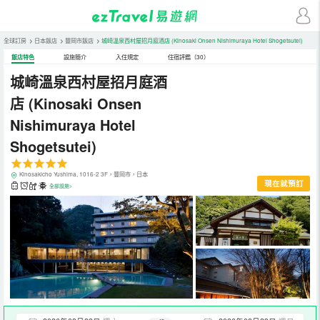
全球訂房
>
日本飯店
>
豐岡市飯店
>
城崎溫泉西村屋招月庭酒店
(Kinosaki Onsen Nishimuraya Hotel Shogetsutei)
飯店特色
設施簡介
入住規定
住宿評鑑（30）
城崎溫泉西村屋招月庭酒
店
(Kinosaki Onsen
Nishimuraya Hotel
Shogetsutei)
Kinosakicho Yushima, 1016-2 3F，豐岡市，日本
現在就預訂
全部設施>