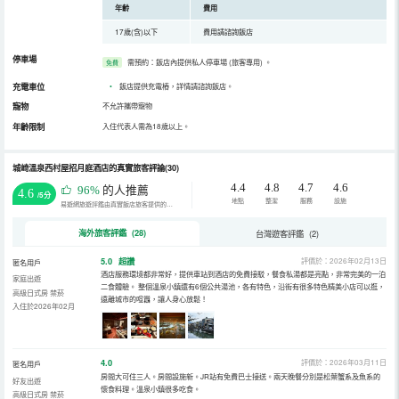
年齡
費用
17歲(含)以下
費用請諮詢飯店
停車場
需預約：飯店內提供私人停車場 (旅客專用)
。
免費
充電車位
•
飯店提供充電樁，詳情請諮詢飯店。
寵物
不允許攜帶寵物
年齡限制
入住代表人需為18歲以上。
城崎溫泉西村屋招月庭酒店的真實旅客評論(30)
4.4
4.8
4.7
4.6
96%
的人推薦
4.6
/5分
地點
整潔
服務
設施
易遊網旅遊評鑑由真實飯店旅客提供的評鑑。
海外旅客評鑑 (28)
台灣遊客評鑑 (2)
5.0
超讚
評價於：2026年02月13日
匿名用戶
酒店服務環境都非常好，提供車站到酒店的免費接駁，餐食私湯都是亮點，非常完美的一泊
家庭出遊
二食體驗。 整個溫泉小鎮還有6個公共湯池，各有特色，沿街有很多特色精美小店可以逛，
高級日式房 禁菸
遠離城市的喧囂，讓人身心放鬆！
入住於2026年02月
4.0
評價於：2026年03月11日
匿名用戶
房間大可住三人。房間設施新。JR站有免費巴士接送。兩天晚餐分別是松葉蟹系及魚系的
好友出遊
懷食料理。溫泉小鎮很多吃食。
高級日式房 禁菸