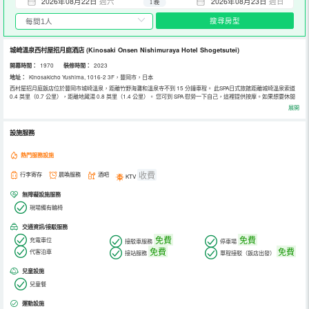
2026年08月22日
週六
2026年08月23日
週日
1 晚
搜尋房型
城崎溫泉西村屋招月庭酒店
(Kinosaki Onsen Nishimuraya Hotel Shogetsutei)
開幕時間：
1970
裝修時間：
2023
地址：
Kinosakicho Yushima, 1016-2 3F，豐岡市，日本
西村屋招月庭飯店位於豐岡市城崎溫泉，距離竹野海灘和溫泉寺不到 15 分鐘車程。 此SPA日式旅館距離城崎溫泉索道
0.4 英里（0.7 公里），距離地藏湯 0.8 英里（1.4 公里）。 您可到 SPA 慰勞一下自己，這裡提供按摩。如果想要休閒
地度假，可好好利用溫泉、夜總會和卡拉 OK。此日式旅館的其他特色包括免費 WiFi和禮品店/報攤。 您可以到餐廳享用
展開
一頓美餐，也可以待在房間里，享受日式旅館的部分時段客房送餐服務。歡迎光臨池畔酒吧，喝一杯，放鬆一下；此外
還有 2 間酒吧/酒廊供您選擇。 特色服務/設施包括大堂免費報紙、多語言服務和行李寄存。計劃在豐岡市舉辦活動？這
家日式旅館擁有 330 平方公尺（3552 平方英尺）的空間，包括會議場地和3 間會議室。飯店免費提供火車站接車服
設施服務
務，此外還提供免費代客停車。 有 98 間空調客房提供冰箱和液晶電視；您定能在旅途中找到家的舒適。提供免費無線
網絡，方便您與朋友保持聯繫；衛星頻道可滿足您的娛樂需求。浴室提供免費洗浴用品和坐浴桶。便利設施包括保險箱
和免費報紙，以及帶有免費市內通話的電話。
熱門服務設施
收費
行李寄存
晨喚服務
酒吧
KTV
無障礙設施服務
現場備有輪椅
交通資訊/接駁服務
免費
免費
充電車位
接駁車服務
停車場
免費
免費
代客泊車
接站服務
單程接駁（飯店出發）
兒童設施
兒童餐
運動設施