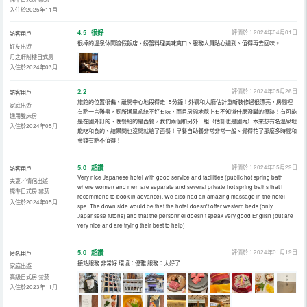
入住於2025年11月
4.5
很好
評價於：2024年04月01日
訪客用戶
很棒的溫泉休聞渡假飯店、螃蟹料理美味爽口、服務人員貼心週到、值得再去回味。
好友出遊
月之軒附樓日式房
入住於2024年03月
2.2
評價於：2024年05月26日
訪客用戶
旅館的位置很偏、離開中心地段得走15分鐘！外觀和大廳估計重新裝修過很漂亮，房間裡
家庭出遊
有點一言難盡，廁所通風系統不好有味，而且房間地毯上有不知道什麼潑臟的痕跡！有可能
通用雙床房
是在國外訂的、晚餐給的是西餐，我們兩個和另外一組（估計也是國內）本來想有名溫泉地
入住於2024年05月
能吃和食的、結果問也沒問就給了西餐！早餐自助餐非常非常一般、覺得花了那麼多時間和
金錢有點不值得！
5.0
超讚
評價於：2024年05月29日
訪客用戶
Very nice Japanese hotel with good service and facilities (public hot spring bath
夫妻／情侶出遊
where women and men are separate and several private hot spring baths that I
標準日式房 禁菸
recommend to book in advance). We also had an amazing massage in the hotel
入住於2024年05月
spa. The down side would be that the hotel doesn't offer western beds (only
Japansese futons) and that the personnel doesn't speak very good English (but are
very nice and are trying their best to help)
5.0
超讚
評價於：2024年01月19日
匿名用戶
接站服務:非常好 環境：優雅 服務：太好了
家庭出遊
高級日式房 禁菸
入住於2023年11月