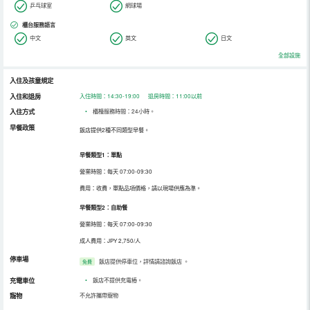
乒乓球室
網球場
櫃台服務語言
中文
英文
日文
全部設施
入住及孩童規定
入住和退房
入住時間：14:30-19:00 退房時間：11:00以前
入住方式
•
櫃檯服務時間：24小時。
早餐政策
飯店提供2種不同類型早餐。
早餐類型1：單點
營業時間：每天 07:00-09:30
費用：收費，單點品項價格，請以現場供應為準。
早餐類型2：自助餐
營業時間：每天 07:00-09:30
成人費用：JPY 2,750/人
停車場
飯店提供停車位，詳情請諮詢飯店
。
免費
充電車位
•
飯店不提供充電樁。
寵物
不允許攜帶寵物