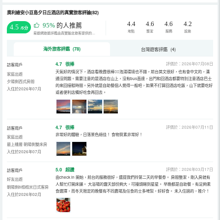
奧利維安小豆島夕日丘酒店的真實旅客評論(82)
4.4
4.6
4.6
4.2
95%
的人推薦
4.5
/5分
地點
整潔
服務
設施
易遊網旅遊評鑑由真實飯店旅客提供的評鑑。
海外旅客評鑑 (78)
台灣遊客評鑑 (4)
4.7
很棒
評價於：2026年07月08日
訪客用戶
天氣好的情況下，酒店看晚霞很棒👍🏻泡湯環境也不錯，前台英文很好，也有會中文的，溝
家庭出遊
通沒問題。需要注意的是酒店在山上，沒有bus直達，出門和回酒店都要特別注意酒店巴士
夕陽側西式房間
的來回接駁時間。另外就是自助餐個人覺得一般吧，如果不打算回酒店吃飯，山下就要吃好
入住於2026年07月
或者便利店備好吃食再回去。
4.7
很棒
評價於：2026年07月11日
訪客用戶
非常好的體驗，日落景色絕佳！ 食物質素非常好！
家庭出遊
最上樓層 朝陽側雙床房
入住於2026年07月
5.0
超讚
評價於：2026年03月17日
訪客用戶
由check in 開始，前台的服務很好，還提我們拎第二天的早餐劵。 房間整潔，剛入房就有
好友出遊
人幫忙打開床舖。 大浴場的露天部份夠大，可擡頭睇到星星。 早晚都是自助餐，有足夠素
朝陽側8榻榻米日式客房
食選擇，而冬天限定的晚餐有不同農場及任食的士多啤梨，好好食。 未入住過的，推介！
入住於2026年02月