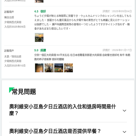
入住於2026年02月
4.5
很好
評價於：2025年09月04日
訪客用戶
ちょうど夕陽が映える時間帯に到著でき、ウェルカムドリンクのシャンパンを出してもら
獨自出遊
えました。 部屋からも露天風呂からも夕陽や海の景色がとても綺麗に見えロケーション
夕陽側西式房間
は抜群でした。 瀬戸內國際芸術祭の會場の一つだったようですがタイミング合わず、機
入住於2025年09月
會があればまた宿泊したいです。
5.0
超讚
評價於：2026年01月17日
訪客用戶
分到一個巨大的房間 50平米左右 在日本很難看到那麼大的房間 自助餐也很好吃 和牛 和脆
夫妻／情侶出遊
脆的柿子很新鮮 很好的體驗
夕陽側西式房間
入住於2025年10月
常見問題
奧利維安小豆島夕日丘酒店的入住和退房時間是什
麼？
奧利維安小豆島夕日丘酒店是否提供早餐？