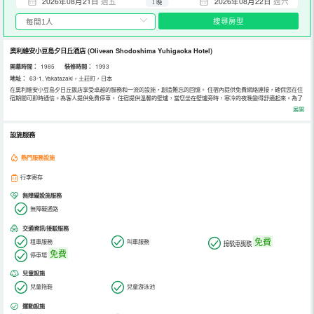
2026年08月21日
週五
2026年08月22日
週六
1 晚
搜尋房型
奧利維安小豆島夕日丘酒店
(Olivean Shodoshima Yuhigaoka Hotel)
開幕時間：
1985
裝修時間：
1993
地址：
63-1, Yakatazaki，土莊町，日本
在奧利維安小豆島夕日丘飯店享受卓越的服務和一流的設施，創造難忘的回憶。 住宿內提供免費網絡連接，確保您在住
宿期間可即時通信。為客人提供免費停車。 住宿提供溫馨的壁爐，當您坐在壁爐旁時，寒冷的夜晚變得舒適起來。為了
所有客人和員工的健康和福祉，您僅可在指定區域吸菸。 住宿提供各種美味的餐點選擇，隨時滿足您的胃口。住宿配有
展開
自動售貨機，客人無論白天或是晚上都可以享用小零食。在奧利維安小豆島夕日丘飯店，客人可盡情享受令人愉悅的娛
樂設施。 享受放鬆的水療，犒賞一下自己，獲得難忘的體驗。入住期間別忘了到住宿的游泳池好好享受一下游泳的樂
趣。
設施服務
熱門服務設施
行李寄存
無障礙設施服務
無障礙通路
交通資訊/接駁服務
免費
租車服務
叫車服務
接駁車服務
免費
停車場
兒童設施
兒童拖鞋
兒童游泳池
運動設施