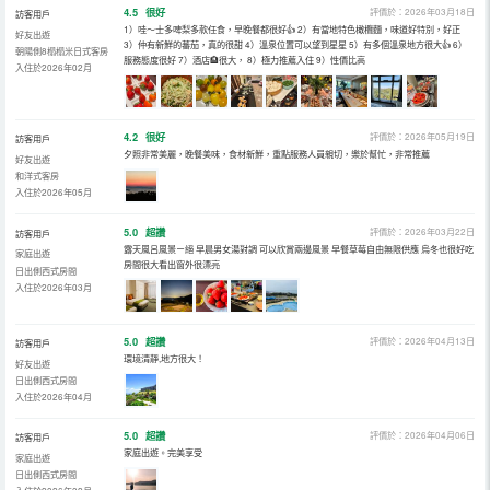
4.5
很好
評價於：2026年03月18日
訪客用戶
1）哇～士多啤梨多款任食，早晚餐都很好👍 2）有當地特色橄欖麵，味道好特別，好正
好友出遊
3）仲有新鮮的蕃茄，真的很甜 4）溫泉位置可以望到星星 5）有多個溫泉地方很大👍 6）
朝陽側8榻榻米日式客房
服務態度很好 7）酒店🏨很大， 8）極力推薦入住 9）性價比高
入住於2026年02月
4.2
很好
評價於：2026年05月19日
訪客用戶
夕照非常美麗，晚餐美味，食材新鮮，重點服務人員親切，樂於幫忙，非常推薦
好友出遊
和洋式客房
入住於2026年05月
5.0
超讚
評價於：2026年03月22日
訪客用戶
露天風呂風景ㄧ絕 早晨男女湯對調 可以欣賞兩邊風景 早餐草莓自由無限供應 烏冬也很好吃
家庭出遊
房間很大看出窗外很漂亮
日出側西式房間
入住於2026年03月
5.0
超讚
評價於：2026年04月13日
訪客用戶
環境清靜,地方很大！
好友出遊
日出側西式房間
入住於2026年04月
5.0
超讚
評價於：2026年04月06日
訪客用戶
家庭出遊。完美享受
家庭出遊
日出側西式房間