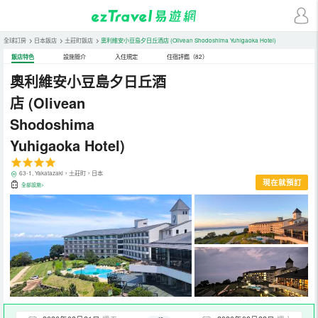
全球訂房
>
日本飯店
>
土莊町飯店
>
奧利維安小豆島夕日丘酒店
(Olivean Shodoshima Yuhigaoka Hotel)
飯店特色
設施簡介
入住規定
住宿評鑑（82）
奧利維安小豆島夕日丘酒
店
(Olivean
Shodoshima
Yuhigaoka Hotel)
63-1, Yakatazaki，土莊町，日本
現在就預訂
全部設施>